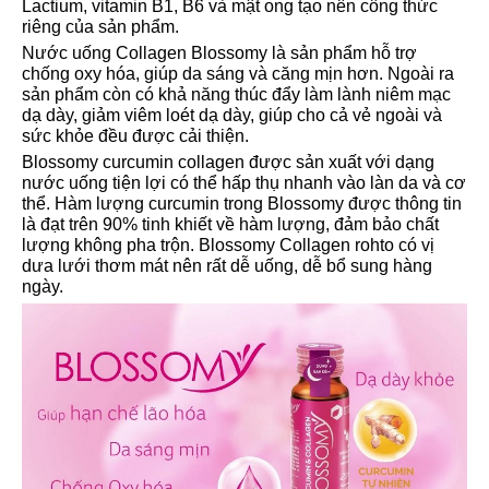
Lactium, vitamin B1, B6 và mật ong tạo nên công thức
riêng của sản phẩm.
Nước uống Collagen Blossomy là sản phẩm hỗ trợ
chống oxy hóa, giúp da sáng và căng mịn hơn. Ngoài ra
sản phẩm còn có khả năng thúc đẩy làm lành niêm mạc
dạ dày, giảm viêm loét dạ dày, giúp cho cả vẻ ngoài và
sức khỏe đều được cải thiện.
Blossomy curcumin collagen được sản xuất với dạng
nước uống tiện lợi có thể hấp thụ nhanh vào làn da và cơ
thể. Hàm lượng curcumin trong Blossomy được thông tin
là đạt trên 90% tinh khiết về hàm lượng, đảm bảo chất
lượng không pha trộn. Blossomy Collagen rohto có vị
dưa lưới thơm mát nên rất dễ uống, dễ bổ sung hàng
ngày.