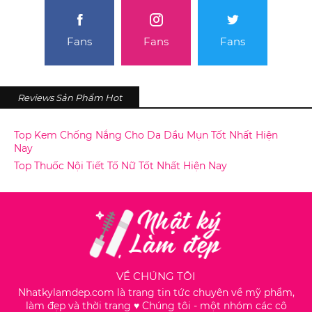
Fans
Fans
Fans
Reviews Sản Phẩm Hot
Top Kem Chống Nắng Cho Da Dầu Mụn Tốt Nhất Hiện
Nay
Top Thuốc Nội Tiết Tố Nữ Tốt Nhất Hiện Nay
VỀ CHÚNG TÔI
Nhatkylamdep.com là trang tin tức chuyên về mỹ phẩm,
làm đẹp và thời trang ♥️ Chúng tôi - một nhóm các cô