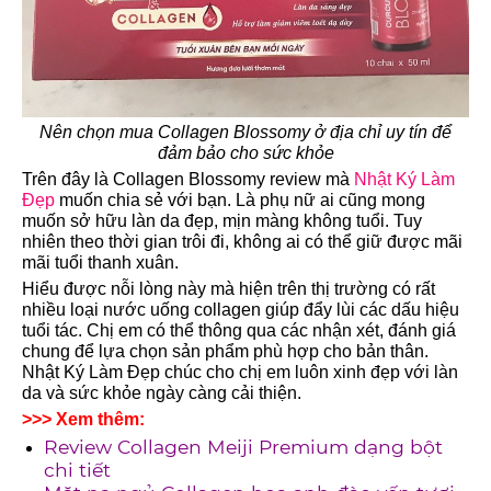
Nên chọn mua Collagen Blossomy ở địa chỉ uy tín để
đảm bảo cho sức khỏe
Trên đây là
Collagen Blossomy review
mà
Nhật Ký Làm
Đẹp
muốn chia sẻ với bạn. Là phụ nữ ai cũng mong
muốn sở hữu làn da đẹp, mịn màng không tuổi. Tuy
nhiên theo thời gian trôi đi, không ai có thể giữ được mãi
mãi tuổi thanh xuân.
Hiểu được nỗi lòng này mà hiện trên thị trường có rất
nhiều loại nước uống collagen giúp đẩy lùi các dấu hiệu
tuổi tác. Chị em có thể thông qua các nhận xét, đánh giá
chung để lựa chọn sản phẩm phù hợp cho bản thân.
Nhật Ký Làm Đẹp chúc cho chị em luôn xinh đẹp với làn
da và sức khỏe ngày càng cải thiện.
>>> Xem thêm:
Review Collagen Meiji Premium dạng bột
chi tiết