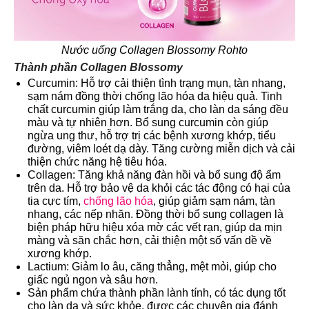
Nước uống Collagen Blossomy Rohto
Thành phần Collagen Blossomy
Curcumin: Hỗ trợ cải thiện tình trạng mụn, tàn nhang,
sạm nám đồng thời chống lão hóa da hiệu quả. Tinh
chất curcumin giúp làm trắng da, cho làn da sáng đều
màu và tự nhiên hơn. Bổ sung curcumin còn giúp
ngừa ung thư, hỗ trợ trị các bệnh xương khớp, tiểu
đường, viêm loét dạ dày. Tăng cường miễn dịch và cải
thiện chức năng hệ tiêu hóa.
Collagen: Tăng khả năng đàn hồi và bổ sung độ ẩm
trên da. Hỗ trợ bảo vệ da khỏi các tác động có hại của
tia cực tím,
chống lão hóa
, giúp giảm sạm nám, tàn
nhang, các nếp nhăn. Đồng thời bổ sung collagen là
biện pháp hữu hiệu xóa mờ các vết rạn, giúp da mịn
màng và săn chắc hơn, cải thiện một số vấn dề về
xương khớp.
Lactium: Giảm lo âu, căng thẳng, mệt mỏi, giúp cho
giấc ngủ ngon và sâu hơn.
Sản phẩm chứa thành phần lành tính, có tác dụng tốt
cho làn da và sức khỏe, được các chuyên gia đánh