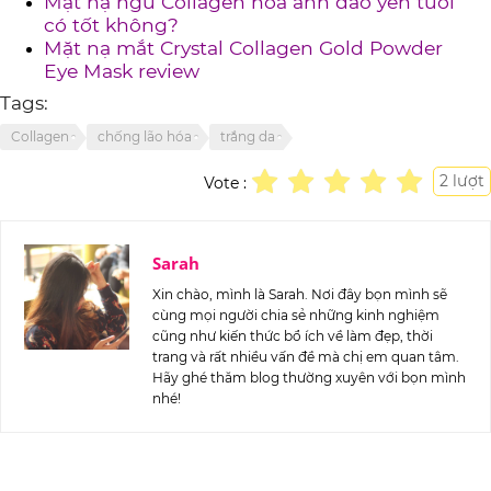
Mặt nạ ngủ Collagen hoa anh đào yến tươi
có tốt không?
Mặt nạ mắt Crystal Collagen Gold Powder
Eye Mask review
Tags:
Collagen
chống lão hóa
trắng da
2
lượt
Vote :
Sarah
Xin chào, mình là Sarah. Nơi đây bọn mình sẽ
cùng mọi người chia sẻ những kinh nghiệm
cũng như kiến thức bổ ích về làm đẹp, thời
trang và rất nhiều vấn đề mà chị em quan tâm.
Hãy ghé thăm blog thường xuyên với bọn mình
nhé!