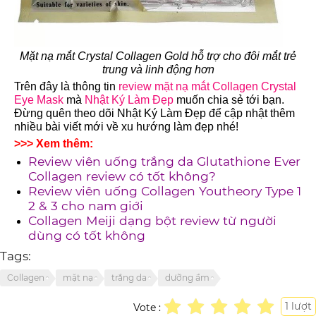
Mặt nạ mắt Crystal Collagen Gold hỗ trợ cho đôi mắt trẻ
trung và linh động hơn
Trên đây là thông tin
review mặt nạ mắt Collagen Crystal
Eye Mask
mà
Nhật Ký Làm Đẹp
muốn chia sẻ tới bạn.
Đừng quên theo dõi Nhật Ký Làm Đẹp để cập nhật thêm
nhiều bài viết mới về xu hướng làm đẹp nhé!
>>> Xem thêm:
Review viên uống trắng da Glutathione Ever
Collagen review có tốt không?
Review viên uống Collagen Youtheory Type 1
2 & 3 cho nam giới
Collagen Meiji dạng bột review từ người
dùng có tốt không
Tags:
Collagen
mặt nạ
trắng da
dưỡng ẩm
1
lượt
Vote :