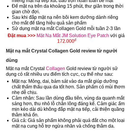
miếng mặt nạ tiếp xúc bao trọn hoàn toàn bề mặt
Để mặt nạ trên da khoảng 15 phút, thư giãn trong thời
gian chờ đợi.
Sau khi đắp mặt nạ nên bôi kem dưỡng dành riêng
cho mắt để tăng hiệu quả sản phẩm
Sử dụng mặt nạ mắt Collagen Gold mỗi tuần 2-3 lần
Đặt mua >>>
Mặt Nạ Mắt JM Solution Eye Patch
với giá
đ
172.000
Mặt nạ mắt Crystal Collagen Gold review từ người
dùng
Mặt nạ mắt Crystal
Collagen
Gold review từ người sử
dụng có rất nhiều ưu điểm tích cực, cụ thể như sau:
Mặt nạ: Mỏng, dai, bám sát vào da mắt giúp dưỡng
chất thẩm thấu qua da tốt hơn. Sản phẩm có mùi thơm
nhẹ dễ chịu.
Cảm nhận: Sau lần dùng đầu tiên, vùng da quanh mắt
sáng hơn, thu nhỏ lỗ chân lông đáng kể. Cảm giác ẩm
mịn kéo dài dù không đắp mặt nạ tiếp, cải thiện quầng
thâm khá ổn.
Giá cả: Giá sản phẩm không phải quá đắt cho một loại
mặt nạ cung hỗ trợ ngừa nhăn và chống thâm da.