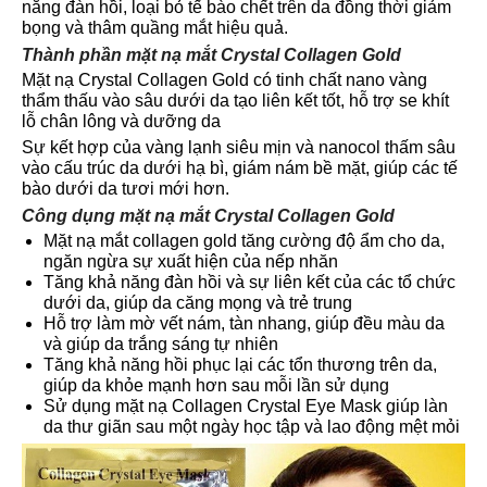
năng đàn hồi, loại bỏ tế bào chết trên da đồng thời giảm
bọng và thâm quầng mắt hiệu quả.
Thành phần mặt nạ mắt Crystal Collagen Gold
Mặt nạ Crystal Collagen Gold có tinh chất nano vàng
thẩm thấu vào sâu dưới da tạo liên kết tốt, hỗ trợ se khít
lỗ chân lông và dưỡng da
Sự kết hợp của vàng lạnh siêu mịn và nanocol thấm sâu
vào cấu trúc da dưới hạ bì, giám nám bề mặt, giúp các tế
bào dưới da tươi mới hơn.
Công dụng mặt nạ mắt Crystal Collagen Gold
Mặt nạ mắt collagen gold tăng cường độ ẩm cho da,
ngăn ngừa sự xuất hiện của nếp nhăn
Tăng khả năng đàn hồi và sự liên kết của các tổ chức
dưới da, giúp da căng mọng và trẻ trung
Hỗ trợ làm mờ vết nám, tàn nhang, giúp đều màu da
và giúp da trắng sáng tự nhiên
Tăng khả năng hồi phục lại các tổn thương trên da,
giúp da khỏe mạnh hơn sau mỗi lần sử dụng
Sử dụng mặt nạ Collagen Crystal Eye Mask giúp làn
da thư giãn sau một ngày học tập và lao động mệt mỏi