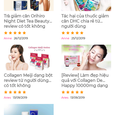
Trà giảm cân Orihiro
Tác hại của thuốc giảm
Night Diet Tea Beauty
cân DHC chia rẻ từ
review có tốt không
người dùng
trên webtretho
Anne
26/12/2019
Anne
25/12/2019
Collagen Meiji dạng bột
[Review] Làm đẹp hiệu
review từ người dùng
quả với Collagen De
có tốt không
Happy 10000mg dạng
nước của Nhật
Aries
13/09/2019
Aries
13/09/2019