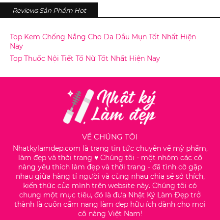
Reviews Sản Phẩm Hot
Top Kem Chống Nắng Cho Da Dầu Mụn Tốt Nhất Hiện
Nay
Top Thuốc Nội Tiết Tố Nữ Tốt Nhất Hiện Nay
VỀ CHÚNG TÔI
Nhatkylamdep.com là trang tin tức chuyên về mỹ phẩm,
làm đẹp và thời trang ♥️ Chúng tôi - một nhóm các cô
nàng yêu thích làm đẹp và thời trang - đã tình cờ gặp
nhau giữa hàng tỉ người và cùng nhau chia sẻ sở thích,
kiến thức của mình trên website này. Chúng tôi có
chung một mục tiêu, đó là đưa Nhật Ký Làm Đẹp trở
thành là cuốn cẩm nang làm đẹp hữu ích dành cho mọi
cô nàng Việt Nam!