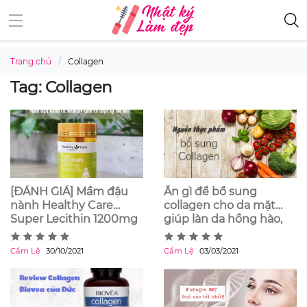
Trang chủ
Collagen
Tag: Collagen
[ĐÁNH GIÁ] Mầm đậu
Ăn gì để bổ sung
nành Healthy Care
collagen cho da mặt
Super Lecithin 1200mg
giúp làn da hồng hào,
Úc có thật sự tốt?
căng bóng
Cẩm Lệ
30/10/2021
Cẩm Lệ
03/03/2021