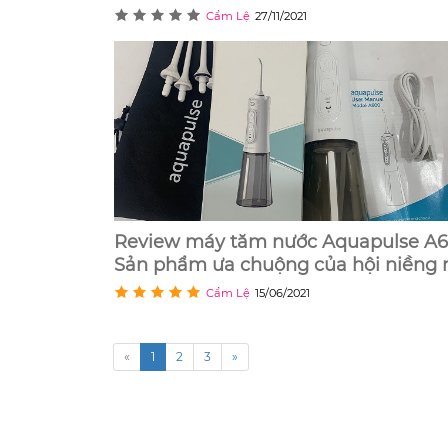
Cẩm Lệ
27/11/2021
Review máy tăm nước Aquapulse A6
Sản phẩm ưa chuộng của hội niềng 
Cẩm Lệ
15/06/2021
«
1
2
3
»