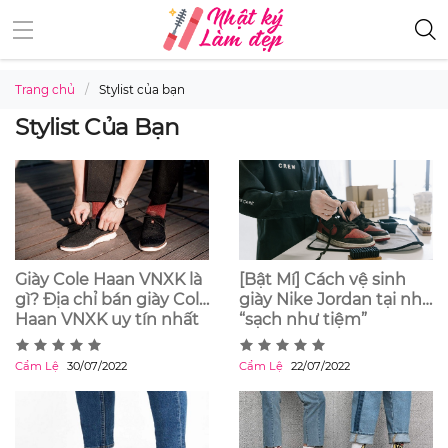
Trang chủ
Stylist của bạn
Stylist Của Bạn
Giày Cole Haan VNXK là
[Bật Mí] Cách vệ sinh
gì? Địa chỉ bán giày Cole
giày Nike Jordan tại nhà
Haan VNXK uy tín nhất
“sạch như tiệm”
Cẩm Lệ
30/07/2022
Cẩm Lệ
22/07/2022