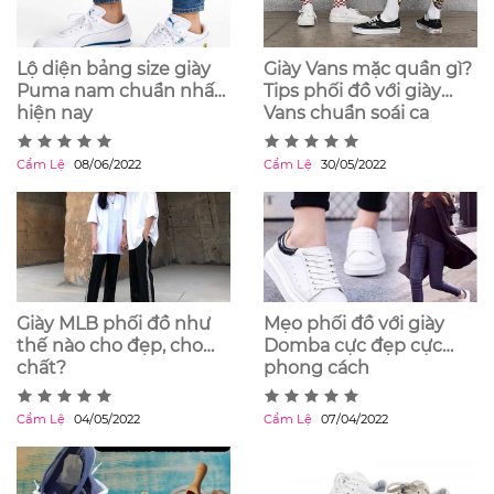
Lộ diện bảng size giày
Giày Vans mặc quần gì?
Puma nam chuẩn nhất
Tips phối đồ với giày
hiện nay
Vans chuẩn soái ca
Cẩm Lệ
08/06/2022
Cẩm Lệ
30/05/2022
Giày MLB phối đồ như
Mẹo phối đồ với giày
thế nào cho đẹp, cho
Domba cực đẹp cực
chất?
phong cách
Cẩm Lệ
04/05/2022
Cẩm Lệ
07/04/2022