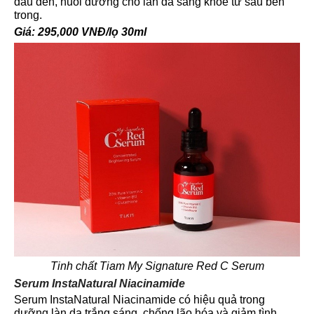
đầu đen, nuôi dưỡng cho làn da sáng khỏe từ sâu bên
trong.
Giá: 295,000 VNĐ/lọ 30ml
Tinh chất Tiam My Signature Red C Serum
Serum InstaNatural Niacinamide
Serum InstaNatural Niacinamide có hiệu quả trong
dưỡng làn da trắng sáng, chống lão hóa và giảm tình