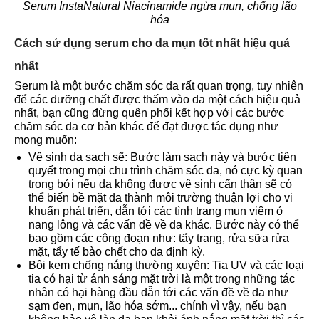
Serum InstaNatural Niacinamide ngừa mụn, chống lão
hóa
Cách sử dụng serum cho da mụn tốt nhất hiệu quả
nhất
Serum là một bước chăm sóc da rất quan trọng, tuy nhiên
để các dưỡng chất được thấm vào da một cách hiệu quả
nhất, bạn cũng đừng quên phối kết hợp với các bước
chăm sóc da cơ bản khác để đạt được tác dụng như
mong muốn:
Vệ sinh da sạch sẽ:
Bước làm sạch này và bước tiên
quyết trong mọi chu trình chăm sóc da, nó cực kỳ quan
trọng bởi nếu da không được vệ sinh cẩn thận sẽ có
thể biến bề mặt da thành môi trường thuận lợi cho vi
khuẩn phát triển, dẫn tới các tình trạng mụn viêm ở
nang lông và các vấn đề về da khác. Bước này có thể
bao gồm các công đoạn như: tẩy trang, rửa sữa rửa
mặt, tẩy tế bào chết cho da định kỳ.
Bôi kem chống nắng thường xuyên: Tia UV và các loại
tia có hại từ ánh sáng mặt trời là một trong những tác
nhân có hại hàng đầu dẫn tới các vấn đề về da như
sạm đen, mụn, lão hóa sớm... chính vì vậy, nếu bạn