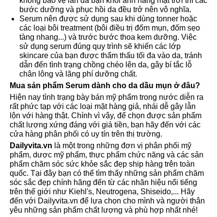
không bảo vệ làn da bạn khỏi ánh nắng mặt trời thì các
bước dưỡng và phục hồi da đều trở nên vô nghĩa.
Serum nên được sử dụng sau khi dùng tonner hoặc
các loại bôi treatment (bôi điều trị đốm mụn, đốm sẹo
tàng nhang...) và trước bước thoa kem dưỡng. Việc
sử dụng serum đúng quy trình sẽ khiến các lớp
skincare của bạn được thẩm thấu tối đa vào da, tránh
dẫn đến tình trạng chồng chéo lên da, gây bí tắc lỗ
chân lông và lãng phí dưỡng chất.
Mua sản phẩm Serum dành cho da dầu mụn ở đâu?
Hiện nay tình trạng bày bán mỹ phẩm trong nước diễn ra
rất phức tạp với các loại mặt hàng giả, nhái dễ gây lẫn
lộn với hàng thật. Chính vì vậy, để chọn được sản phẩm
chất lượng xứng đáng với giá tiền, bạn hãy đến với các
cửa hàng phân phối có uy tín trên thị trường.
Dailyvita.vn
là một trong những đơn vị phân phối mỹ
phẩm, dược mỹ phẩm, thực phẩm chức năng và các sản
phẩm chăm sóc sức khỏe sắc đẹp ship hàng trên toàn
quốc. Tại đây bạn có thể tìm thấy những sản phẩm chăm
sóc sắc đẹp chính hãng đến từ các nhãn hiệu nổi tiếng
trên thế giới như Kiehl's, Neutrogena, Shiseido,... Hãy
đến với Dailyvita.vn để lựa chọn cho mình và người thân
yêu những sản phẩm chất lượng và phù hợp nhất nhé!