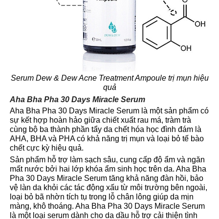
Serum Dew & Dew Acne Treatment Ampoule trị mụn hiệu
quả
Aha Bha Pha 30 Days Miracle Serum
Aha Bha Pha 30 Days Miracle Serum là một sản phẩm có
sự kết hợp hoàn hảo giữa chiết xuất rau má, tràm trà
cùng bộ ba thành phần tẩy da chết hóa học đình đám là
AHA, BHA và PHA có khả năng trị mụn và loại bỏ tế bào
chết cực kỳ hiệu quả.
Sản phẩm hỗ trợ làm sạch sâu, cung cấp độ ẩm và ngăn
mất nước bởi hai lớp khóa ẩm sinh học trên da. Aha Bha
Pha 30 Days Miracle Serum tăng khả năng đàn hồi, bảo
vệ làn da khỏi các tác động xấu từ môi trường bên ngoài,
loại bỏ bã nhờn tích tụ trong lỗ chân lông giúp da mịn
màng, khô thoáng. Aha Bha Pha 30 Days Miracle Serum
là một loại serum dành cho da dầu hỗ trợ cải thiện tình