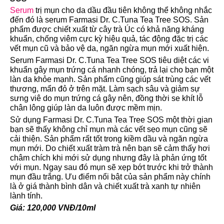
Serum
trị mụn cho da dầu đầu tiên không thể không nhắc
đến đó là serum Farmasi Dr. C.Tuna Tea Tree SOS. Sản
phẩm được chiết xuất từ cây trà Úc có khả năng kháng
khuẩn, chống viêm cực kỳ hiệu quả, tác động đặc trị các
vết mụn cũ và bảo vệ da, ngăn ngừa mụn mới xuất hiện.
Serum Farmasi Dr. C.Tuna Tea Tree SOS tiêu diệt các vi
khuẩn gây mụn trứng cá nhanh chóng, trả lại cho bạn một
làn da khỏe mạnh. Sản phẩm cũng giúp sát trùng các vết
thương, mẩn đỏ ở trên mặt. Làm sạch sâu và giảm sự
sưng viê do mụn trứng cá gây nên, đồng thời se khít lỗ
chân lông giúp làn da luôn được mềm mịn.
Sử dụng Farmasi Dr. C.Tuna Tea Tree SOS một thời gian
bạn sẽ thấy không chỉ mụn mà các vết sẹo mụn cũng sẽ
cải thiện. Sản phẩm rất tốt trong kiềm dầu và ngăn ngừa
mụn mới. Do chiết xuất tràm trà nên bạn sẽ cảm thấy hơi
châm chích khi mới sử dụng nhưng đây là phản ứng tốt
với mụn. Ngay sau đó mụn sẽ xẹp bớt trước khi trở thành
mụn đầu trắng. Ưu điểm nổi bật của sản phẩm này chính
là ở giá thành bình dân và chiết xuất trà xanh tự nhiên
lành tính.
Giá: 120,000 VNĐ/10ml