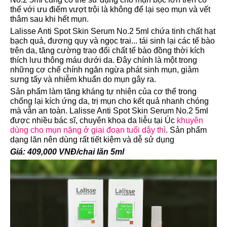
thể với ưu điểm vượt trội là không để lại sẹo mụn và vết
thâm sau khi hết mụn.
Lalisse Anti Spot Skin Serum No.2 5ml chứa tinh chất hạt
bạch quả, đương quy và ngọc trai... tái sinh lại các tế bào
trên da, tăng cường trao đổi chất tế bào đồng thời kích
thích lưu thông máu dưới da. Đây chính là một trong
những cơ chế chính ngăn ngừa phát sinh mụn, giảm
sưng tấy và nhiễm khuẩn do mụn gây ra.
Sản phẩm làm tăng kháng tự nhiên của cơ thể trong
chống lại kích ứng da, trị mụn cho kết quả nhanh chóng
mà vẫn an toàn. Lalisse Anti Spot Skin Serum No.2 5ml
được nhiều bác sĩ, chuyên khoa da liễu tại Úc
khuyên
dùng cho mụn nặng ở giai đoạn tuổi dậy thì
. Sản phẩm
dạng lăn nên dùng rất tiết kiệm và dễ sử dụng
Giá: 409,000 VNĐ/chai lăn 5ml