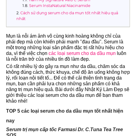
Serum InstaNatural Niacinamide
Cách sử dụng serum cho da mụn tốt nhất hiệu quả
nhất
Mụn là nỗi ám ảnh vô cùng kinh hoàng không chỉ của
phái đẹp mà còn khiến phái mạnh "đau đầu". Serum là
một trong những loại sản phẩm đặc trị rất hữu hiệu cho
da, vì thế việc chọn
các loại serum cho da dầu mụn
luôn
là nỗi trăn trở của nhiều tín đồ làm đẹp.
Có rất nhiều lý do gây ra mụn như da dầu, chăm sóc da
không đúng cách, thức khuya, chế độ ăn uống không hợp
lý, rối loạn nội tiết tố... Để có thể cải thiện tình trạng da
mụn, bạn cần phải lựa chọn những sản phẩm có khả
năng trị mụn hiệu quả. Bài dưới đây Nhật Ký Làm Đẹp sẽ
giới thiệu các loại serum cho da dầu mụn để bạn tham
khảo nhé!
TOP 5 các loại serum cho da dầu mụn tốt nhất hiện
nay
Serum trị mụn cấp tốc Farmasi Dr. C.Tuna Tea Tree
SOS