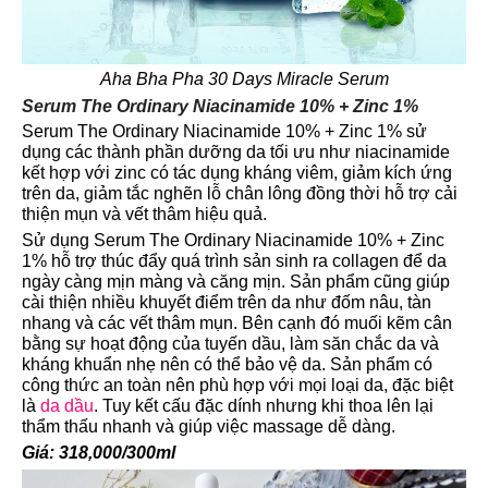
Aha Bha Pha 30 Days Miracle Serum
Serum The Ordinary Niacinamide 10% + Zinc 1%
Serum The Ordinary Niacinamide 10% + Zinc 1% sử
dụng các thành phần dưỡng da tối ưu như niacinamide
kết hợp với zinc có tác dụng kháng viêm, giảm kích ứng
trên da, giảm tắc nghẽn lỗ chân lông đồng thời hỗ trợ cải
thiện mụn và vết thâm hiệu quả.
Sử dụng Serum The Ordinary Niacinamide 10% + Zinc
1% hỗ trợ thúc đẩy quá trình sản sinh ra collagen để da
ngày càng mịn màng và căng mịn. Sản phẩm cũng giúp
cài thiện nhiều khuyết điểm trên da như đốm nâu, tàn
nhang và các vết thâm mụn. Bên cạnh đó muối kẽm cân
bằng sự hoạt động của tuyến dầu, làm săn chắc da và
kháng khuẩn nhẹ nên có thể bảo vệ da. Sản phẩm có
công thức an toàn nên phù hợp với mọi loại da, đặc biệt
là
da dầu
. Tuy kết cấu đặc dính nhưng khi thoa lên lại
thẩm thấu nhanh và giúp việc massage dễ dàng.
Giá: 318,000/300ml