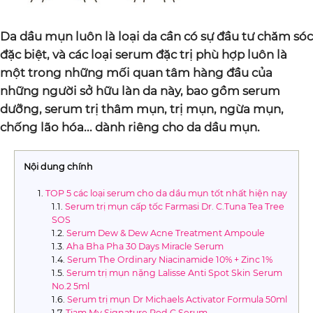
Da dầu mụn luôn là loại da cần có sự đầu tư chăm sóc
đặc biệt, và các loại serum đặc trị phù hợp luôn là
một trong những mối quan tâm hàng đầu của
những người sở hữu làn da này, bao gồm serum
dưỡng, serum trị thâm mụn, trị mụn, ngừa mụn,
chống lão hóa... dành riêng cho da dầu mụn.
Nội dung chính
TOP 5 các loại serum cho da dầu mụn tốt nhất hiện nay
Serum trị mụn cấp tốc Farmasi Dr. C.Tuna Tea Tree
SOS
Serum Dew & Dew Acne Treatment Ampoule
Aha Bha Pha 30 Days Miracle Serum
Serum The Ordinary Niacinamide 10% + Zinc 1%
Serum trị mụn nặng Lalisse Anti Spot Skin Serum
No.2 5ml
Serum trị mụn Dr Michaels Activator Formula 50ml
Tiam My Signature Red C Serum