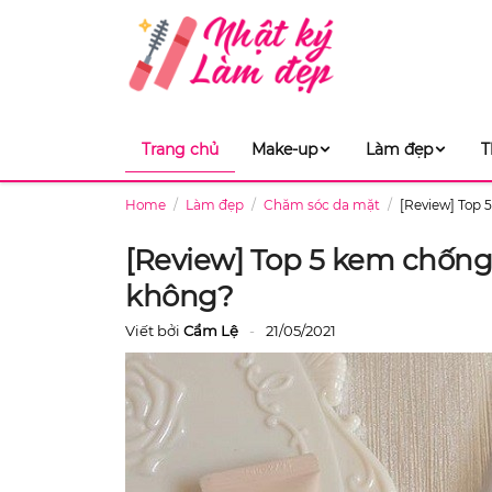
Trang chủ
Make-up
Làm đẹp
T
Home
Làm đẹp
Chăm sóc da mặt
[Review] Top 
[Review] Top 5 kem chống
không?
Viết bởi
Cẩm Lệ
21/05/2021