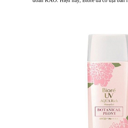
đoàn KAO. Hiện nay, Biore đã có địa bàn ho