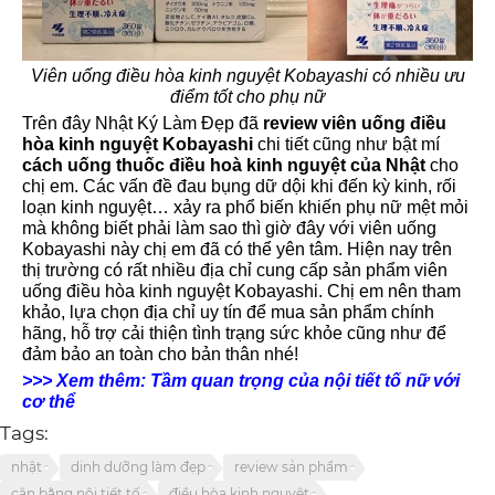
Viên uống điều hòa kinh nguyệt Kobayashi có nhiều ưu
điểm tốt cho phụ nữ
Trên đây Nhật Ký Làm Đẹp đã
review viên uống điều
hòa kinh nguyệt Kobayashi
chi tiết cũng như bật mí
cách uống thuốc điều hoà kinh nguyệt của Nhật
cho
chị em. Các vấn đề đau bụng dữ dội khi đến kỳ kinh, rối
loạn kinh nguyệt… xảy ra phổ biến khiến phụ nữ mệt mỏi
mà không biết phải làm sao thì giờ đây với viên uống
Kobayashi này chị em đã có thể yên tâm. Hiện nay trên
thị trường có rất nhiều địa chỉ cung cấp sản phẩm viên
uống điều hòa kinh nguyệt Kobayashi. Chị em nên tham
khảo, lựa chọn địa chỉ uy tín để mua sản phẩm chính
hãng, hỗ trợ cải thiện tình trạng sức khỏe cũng như để
đảm bảo an toàn cho bản thân nhé!
>>> Xem thêm: Tầm quan trọng của nội tiết tố nữ với
cơ thể
Tags:
nhật
dinh dưỡng làm đẹp
review sản phẩm
cân bằng nội tiết tố
điều hòa kinh nguyệt