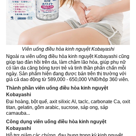
Viên uống điều hòa kinh nguyệt Kobayashi
Ngoài ra viên uống điều hòa kinh nguyệt Kobayashi cũng
giúp tạo đàn hồi trên da, làm chậm lão hóa, giúp phụ nữ
có làn da căng bóng tươi trẻ và tinh thần phấn chấn mỗi
ngày. Sản phẩm hiện đang được bán trên thị trường với
giá cả dao động từ 589,000 - 650,000 VNĐ/hộp 360 viên.
Thành phần viên uống điều hòa kinh nguyệt
Kobayashi
Đại hoàng, bột quế, axit silixic Al, taclc, carbonate Ca, oxit
titan, gelatin, gôm arabic, sucrose, sáp ong, sáp
carnauba...
Công dụng viên uống điều hòa kinh nguyệt
Kobayashi
Hỗ trợ giảm các chứng đau bụng trong kỳ kinh nguyệt,