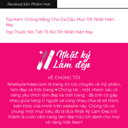
Reviews Sản Phẩm Hot
Top Kem Chống Nắng Cho Da Dầu Mụn Tốt Nhất Hiện
Nay
Top Thuốc Nội Tiết Tố Nữ Tốt Nhất Hiện Nay
VỀ CHÚNG TÔI
Nhatkylamdep.com là trang tin tức chuyên về mỹ phẩm,
làm đẹp và thời trang ♥️ Chúng tôi - một nhóm các cô
nàng yêu thích làm đẹp và thời trang - đã tình cờ gặp
nhau giữa hàng tỉ người và cùng nhau chia sẻ sở thích,
kiến thức của mình trên website này. Chúng tôi có
chung một mục tiêu, đó là đưa Nhật Ký Làm Đẹp trở
thành là cuốn cẩm nang làm đẹp hữu ích dành cho mọi
cô nàng Việt Nam!