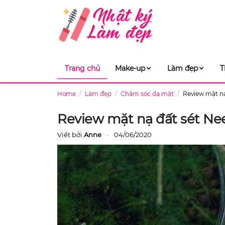
Trang chủ
Make-up
Làm đẹp
T
Home
Làm đẹp
Chăm sóc da mặt
Review mặt n
Review mặt nạ đất sét N
Viết bởi
Anne
04/06/2020