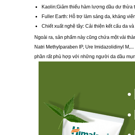
Kaolin:Giảm thiểu hàm lượng dầu dư thừa t
Fuller Earth: Hỗ trợ làm sáng da, kháng viê
Chiết xuất nghệ tây: Cải thiện kết cấu da v
Ngoài ra, sản phẩm này cũng chứa một vài thà
Natri Methylparaben IP, Ure Imidazolidinyl M,.
phần rất phù hợp với những người da dầu mụn