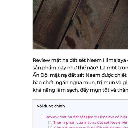
Review mặt nạ đất sét Neem Himalaya 
sản phẩm này như thế nào? Là một tro
Ấn Độ, mặt nạ đất sét Neem được chiết 
bào chết, ngăn ngừa mụn, trị mụn và g
khả năng làm sạch, đẩy mụn tốt và thàn
Nội dung chính
Review mặt nạ đất sét Neem Himalaya có hiệ
Thành phần của mặt nạ đất sét Neem Hi
Công dụng của mặt nạ đất sét Neem Him