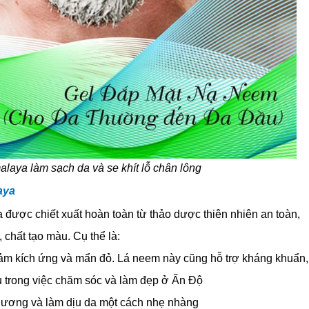
laya làm sạch da và se khít lỗ chân lông
aya
được chiết xuất hoàn toàn từ thảo dược thiên nhiên an toàn,
 chất tạo màu. Cụ thể là:
iảm kích ứng và mẩn đỏ. Lá neem này cũng hỗ trợ kháng khuẩn, 
 trong việc chăm sóc và làm đẹp ở Ấn Độ
thương và làm dịu da một cách nhẹ nhàng 