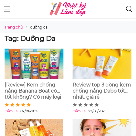
Trang chủ
dưỡng da
Tag: Dưỡng Da
[Review] Kem chống
Review top 3 dòng kem
nắng Banana Boat có
chống nắng Dabo tốt
tốt không? Có mấy loại
nhất, giá rẻ
kem chống nắng?
Cẩm Lệ
07/06/2021
Cẩm Lệ
27/05/2021