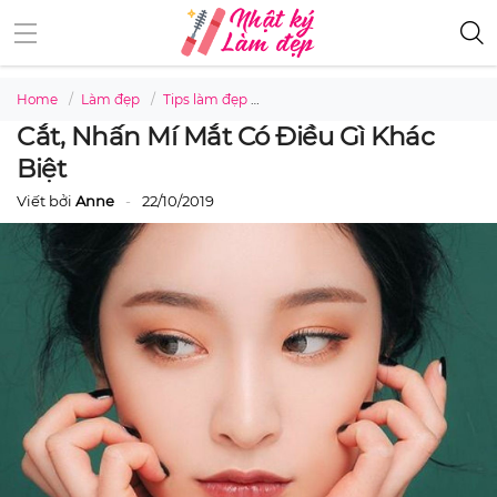
Home
Làm đẹp
Tips làm đẹp
Cắt, nhấn mí mắt có điều gì khác 
Cắt, Nhấn Mí Mắt Có Điều Gì Khác
Biệt
Viết bởi
Anne
22/10/2019