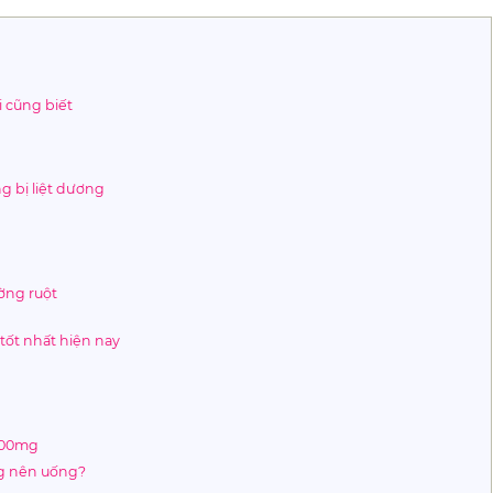
i cũng biết
g bị liệt dương
ường ruột
tốt nhất hiện nay
1000mg
ng nên uống?