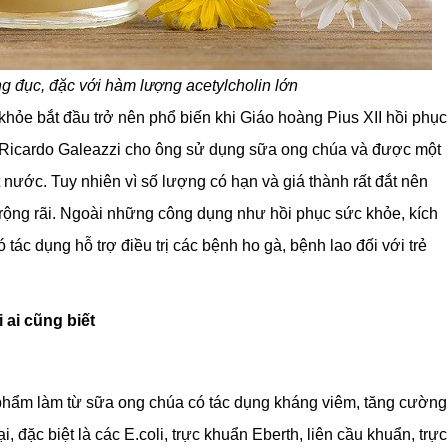
g đục, đặc với hàm lượng acetylcholin lớn
hỏe bắt đầu trở nên phổ biến khi Giáo hoàng Pius XII hồi phục
sĩ Ricardo Galeazzi cho ông sử dụng sữa ong chúa và được một
t nước. Tuy nhiên vì số lượng có hạn và giá thành rất đắt nên
 rộng rãi. Ngoài những công dụng như hồi phục sức khỏe, kích
ác dụng hỗ trợ điều trị các bệnh ho gà, bệnh lao đối với trẻ
 ai cũng biết
hẩm làm từ sữa ong chúa có tác dụng kháng viêm, tăng cường
, đặc biệt là các E.coli, trực khuẩn Eberth, liên cầu khuẩn, trực