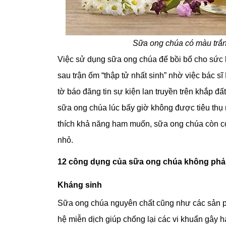
Sữa ong chúa có màu trắn
Việc sử dụng sữa ong chúa để bồi bổ cho sức k
sau trận ốm “thập tử nhất sinh” nhờ việc bác 
tờ báo đăng tin sự kiện lan truyền trên khắp đấ
sữa ong chúa lúc bấy giờ không được tiêu thụ
thích khả năng ham muốn, sữa ong chúa còn có t
nhỏ.
12 công dụng của sữa ong chúa không phải
Kháng sinh
Sữa ong chúa nguyên chất cũng như các sản p
hệ miễn dịch giúp chống lại các vi khuẩn gây hại