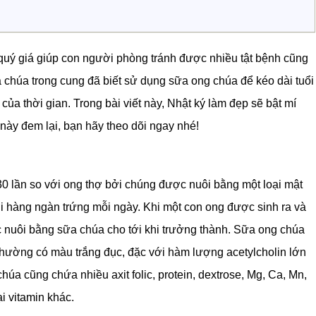
quý giá giúp con người phòng tránh được nhiều tật bệnh cũng
chúa trong cung đã biết sử dụng sữa ong chúa để kéo dài tuổi
của thời gian. Trong bài viết này, Nhật ký làm đẹp sẽ bật mí
ày đem lại, bạn hãy theo dõi ngay nhé!
30 lần so với ong thợ bởi chúng được nuôi bằng một loại mật
ới hàng ngàn trứng mỗi ngày. Khi một con ong được sinh ra và
 nuôi bằng sữa chúa cho tới khi trưởng thành. Sữa ong chúa
thường có màu trắng đục, đặc với hàm lượng acetylcholin lớn
chúa cũng chứa nhiều axit folic, protein, dextrose, Mg, Ca, Mn,
ại vitamin khác.