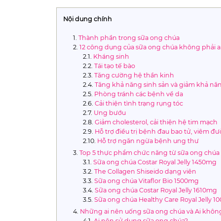
Nội dung chính
Thành phần trong sữa ong chúa
12 công dụng của sữa ong chúa không phải a
Kháng sinh
Tái tạo tế bào
Tăng cường hệ thần kinh
Tăng khả năng sinh sản và giảm khả năn
Phòng tránh các bệnh về da
Cải thiện tình trạng rụng tóc
Ung bướu
Giảm cholesterol, cải thiện hệ tim mạch
Hỗ trợ điều trị bệnh đau bao tử, viêm đ
Hỗ trợ ngăn ngừa bệnh ung thư
Top 5 thực phẩm chức năng từ sữa ong chúa 
Sữa ong chúa Costar Royal Jelly 1450mg
The Collagen Shiseido dạng viên
Sữa ong chúa Vitaflor Bio 1500mg
Sữa ong chúa Costar Royal Jelly 1610mg
Sữa ong chúa Healthy Care Royal Jelly 
Những ai nên uống sữa ong chúa và Ai khô
Ai nên sử dụng sữa ong chúa?