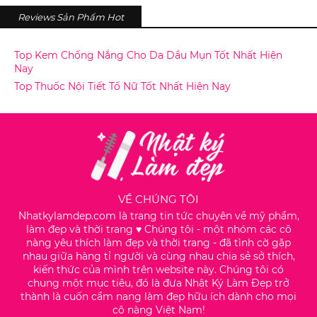
Reviews Sản Phẩm Hot
Top Kem Chống Nắng Cho Da Dầu Mụn Tốt Nhất Hiện
Nay
Top Thuốc Nội Tiết Tố Nữ Tốt Nhất Hiện Nay
VỀ CHÚNG TÔI
Nhatkylamdep.com là trang tin tức chuyên về mỹ phẩm,
làm đẹp và thời trang ♥️ Chúng tôi - một nhóm các cô
nàng yêu thích làm đẹp và thời trang - đã tình cờ gặp
nhau giữa hàng tỉ người và cùng nhau chia sẻ sở thích,
kiến thức của mình trên website này. Chúng tôi có
chung một mục tiêu, đó là đưa Nhật Ký Làm Đẹp trở
thành là cuốn cẩm nang làm đẹp hữu ích dành cho mọi
cô nàng Việt Nam!