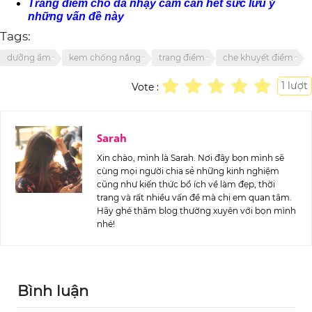
Trang điểm cho da nhạy cảm cần hết sức lưu ý
những vấn đề này
Tags:
dưỡng ẩm
kem chống nắng
trang điểm
che khuyết điểm
1
lượt
Vote :
Sarah
Xin chào, mình là Sarah. Nơi đây bọn mình sẽ
cùng mọi người chia sẻ những kinh nghiệm
cũng như kiến thức bổ ích về làm đẹp, thời
trang và rất nhiều vấn đề mà chị em quan tâm.
Hãy ghé thăm blog thường xuyên với bọn mình
nhé!
Bình luận