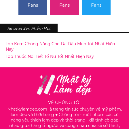
Fans
Fans
Fans
Reviews Sản Phẩm Hot
Top Kem Chống Nắng Cho Da Dầu Mụn Tốt Nhất Hiện
Nay
Top Thuốc Nội Tiết Tố Nữ Tốt Nhất Hiện Nay
VỀ CHÚNG TÔI
Nhatkylamdep.com là trang tin tức chuyên về mỹ phẩm,
làm đẹp và thời trang ♥️ Chúng tôi - một nhóm các cô
nàng yêu thích làm đẹp và thời trang - đã tình cờ gặp
nhau giữa hàng tỉ người và cùng nhau chia sẻ sở thích,