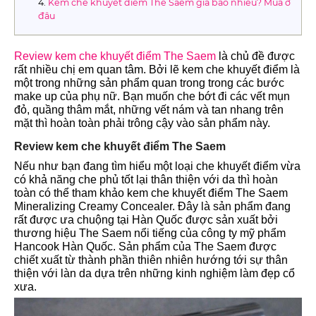
Kem che khuyết điểm The Saem giá bao nhiêu? Mua ở
đâu
Review kem che khuyết điểm The Saem
là chủ đề được
rất nhiều chị em quan tâm. Bởi lẽ kem che khuyết điểm là
một trong những sản phẩm quan trong trong các bước
make up của phụ nữ. Bạn muốn che bớt đi các vết mụn
đỏ, quầng thâm mắt, những vết nám và tan nhang trên
mặt thì hoàn toàn phải trông cậy vào sản phẩm này.
Review kem che khuyết điểm The Saem
Nếu như bạn đang tìm hiểu một loại che khuyết điểm vừa
có khả năng che phủ tốt lại thân thiện với da thì hoàn
toàn có thể tham khảo kem che khuyết điểm The Saem
Mineralizing Creamy Concealer. Đây là sản phẩm đang
rất được ưa chuộng tại Hàn Quốc được sản xuất bởi
thương hiệu The Saem nổi tiếng của công ty mỹ phẩm
Hancook Hàn Quốc. Sản phẩm của The Saem được
chiết xuất từ thành phần thiên nhiên hướng tới sự thân
thiện với làn da dựa trên những kinh nghiệm làm đẹp cổ
xưa.