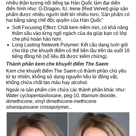
nhiều thần tượng nổi tiếng tại Hàn Quốc làm đại diện
điển hình như: G-Dragon, IU, Irene (Red Velvet) giúp sản
phẩm được nhiều người biết tới nhiều hơn. Sản phẩm có
hai bằng sáng chế độc quyền của Hàn Quốc"
Soft Focusing Effect: Chất kem mềm mịn, có khả năng
thấm sâu vào từng ngõ ngách của da giúp bạn có lớp
che phủ hoàn hảo hơn.
Long Lasting Network Polymer: Kết cấu dạng lưới giữ
cho lớp che khuyết điểm có thể bền lâu trên da suốt 16
tiếng đồng hồ (số liệu đã được kiểm chứng).
Thành phần kem che khuyết điểm The Saem
Kem che khuyết điểm The Saem có thành phần chủ yếu
từ tự nhiên, không sử dụng nguyên liệu từ động vật,
không chứa chất tạo màu hay alcohol.
Ngoài ra sản phẩm còn chứa các thành phần khác như:
Water cyclopentasiloxane, peg-10, titanium dioxide,
dimethicone, vinyl dimethicone-methicone
silsesquioxane crosspolymer...