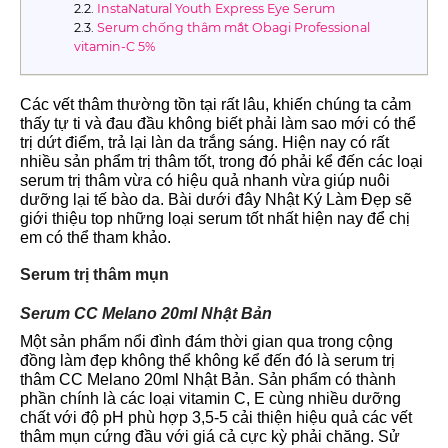
InstaNatural Youth Express Eye Serum
Serum chống thâm mắt Obagi Professional
vitamin-C 5%
Các vết thâm thường tồn tại rất lâu, khiến chúng ta cảm
thấy tự ti và đau đầu không biết phải làm sao mới có thể
trị dứt điểm, trả lại làn da trắng sáng. Hiện nay có rất
nhiều sản phẩm trị thâm tốt, trong đó phải kể đến các loại
serum trị thâm vừa có hiệu quả nhanh vừa giúp nuôi
dưỡng lại tế bào da. Bài dưới đây Nhật Ký Làm Đẹp sẽ
giới thiệu top những loại serum tốt nhất hiện nay để chị
em có thể tham khảo.
Serum trị thâm mụn
Serum CC Melano 20ml Nhật Bản
Một sản phẩm nổi đình đám thời gian qua trong cộng
đồng làm đẹp không thể không kể đến đó là serum trị
thâm CC Melano 20ml Nhật Bản. Sản phẩm có thành
phần chính là các loại vitamin C, E cùng nhiều dưỡng
chất với độ pH phù hợp 3,5-5 cải thiện hiệu quả các vết
thâm mụn cứng đầu với giá cả cực kỳ phải chăng. Sử