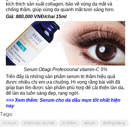
kích thích sản xuất collagen, bảo vệ vùng da mắt và
chống thâm, giúp vùng da quanh mắt tươi sáng hơn.
Giá: 880,000 VNĐ/chai 15ml
Serum Obagi Professional vitamin-C 5%
Trên đây là những sản phẩm serum trị thâm hiệu quả
được nhiều chị em ưa chuộng. Hi vọng rằng bài viết đã
giúp bạn tìm được sản phẩm phù hợp để cải thiện làn da,
để làn da luôn sáng đẹp, rạng ngời.
>>> Xem thêm: Serum cho da dầu mụn tốt nhất hiện
nay
Tags:
trị mụn
chăm sóc da mặt
trị thâm
serum
dưỡng trắng