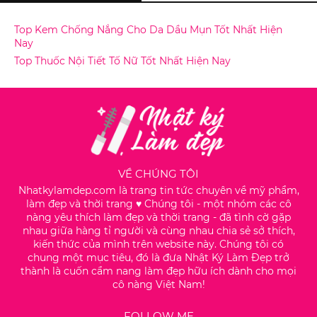
Top Kem Chống Nắng Cho Da Dầu Mụn Tốt Nhất Hiện
Nay
Top Thuốc Nội Tiết Tố Nữ Tốt Nhất Hiện Nay
VỀ CHÚNG TÔI
Nhatkylamdep.com là trang tin tức chuyên về mỹ phẩm,
làm đẹp và thời trang ♥️ Chúng tôi - một nhóm các cô
nàng yêu thích làm đẹp và thời trang - đã tình cờ gặp
nhau giữa hàng tỉ người và cùng nhau chia sẻ sở thích,
kiến thức của mình trên website này. Chúng tôi có
chung một mục tiêu, đó là đưa Nhật Ký Làm Đẹp trở
thành là cuốn cẩm nang làm đẹp hữu ích dành cho mọi
cô nàng Việt Nam!
FOLLOW ME