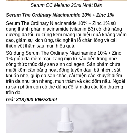
Serum CC Melano 20ml Nhật Bản
Serum The Ordinary Niacinamide 10% + Zinc 1%
Serum The Ordinary Niacinamide 10% + Zinc 1% sử
dụng thành phần niacinamide (vitamin B3) có khả năng
dưỡng da tối ưu cùng kẽm mang lại hiệu quả kháng viêm
cao, giảm sự kích ứng, tắc nghẽn lỗ chân lông và cải
thiện vết thâm sau mụn hiệu quả.
Sử dụng Serum The Ordinary Niacinamide 10% + Zinc
1% giúp da mềm mại, căng mịn từ sâu bên trong nhờ
công thức thúc đẩy sản sinh collagen. Sản phẩm chứa
muối kẽm cân bằng hoạt động tuyến dầu, bã nhờn, sát
khuẩn nhẹ, giúp da săn chắc, cải thiện các khuyết điểm
trên da như tàn nhang, mụn thâm và các đốm nâu. Ngoài
ra sản phẩm còn có thể dùng để làm dịu các tổn thương
trên da.
Giá: 318,000 VNĐ/30ml