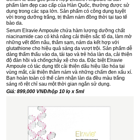
phẩm làm đẹp cao cấp của Hàn Quốc, thường được sử
dụng trong các spa lớn. Sản phẩm có công dụng tuyệt
vời trong dưỡng trắng, trị thâm nám đồng thời tại tạo tế
bào da.
Serum Elravie Ampoule chứa hàm lượng dưỡng chất
niacinamide cao có khả năng cải thiện sắc tố da, làm mờ
những vết đốm nâu, thâm sạm, nám da kết hợp với
glutathione cho hiệu quả sáng da vượt trội. Sản phẩm dễ
dàng thẩm thấu vào da, tái tạo và trẻ hóa làn da, cải thiện
độ đàn hồi và chốngchảy xệ cho da. Đặc biệt Elravie
Ampoule có tác dụng tốt cải thiện dấu hiệu lão hóa tại
vùng mắt, cải thiện thâm nám và những chấm đen xấu xí.
Bạn hoàn toàn có thể cảm nhận làn da đều màu trắng
sáng rõ rệt chỉ sau một thời gian ngắn sử dụng.
Giá: 899,000 VNĐ/hộp 10 lọ x 5ml