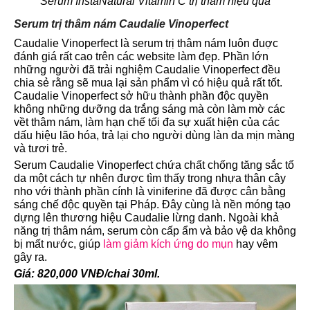
Serum InstaNatural Vitamin C trị thâm hiệu quả
Serum trị thâm nám Caudalie Vinoperfect
Caudalie Vinoperfect là serum trị thâm nám luôn đuợc
đánh giá rất cao trên các website làm đẹp. Phần lớn
những người đã trải nghiệm Caudalie Vinoperfect đều
chia sẻ rằng sẽ mua lại sản phẩm vì có hiệu quả rất tốt.
Caudalie Vinoperfect sở hữu thành phần độc quyền
không những dưỡng da trắng sáng mà còn làm mờ các
vềt thâm nám, làm hạn chế tối đa sự xuất hiện của các
dấu hiệu lão hóa, trả lại cho người dùng làn da mịn màng
và tươi trẻ.
Serum Caudalie Vinoperfect chứa chất chống tăng sắc tố
da một cách tự nhên được tìm thấy trong nhựa thân cây
nho với thành phần cính là viniferine đã được cân bằng
sáng chế độc quyền tại Pháp. Đây cùng là nền móng tạo
dựng lên thương hiệu Caudalie lừng danh. Ngoài khả
năng trị thâm nám, serum còn cấp ẩm và bảo vệ da không
bị mất nước, giúp
làm giảm kích ứng do mụn
hay vêm
gây ra.
Giá: 820,000 VNĐ/chai 30ml.