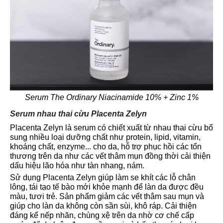
Serum The Ordinary Niacinamide 10% + Zinc 1%
Serum nhau thai cừu Placenta Zelyn
Placenta Zelyn là serum có chiết xuất từ nhau thai cừu bổ
sung nhiều loại dưỡng chất như protein, lipid, vitamin,
khoáng chất, enzyme... cho da, hỗ trợ phục hồi các tổn
thương trên da như các vết thâm mụn đồng thời cải thiện
dấu hiệu lão hóa như tàn nhang, nám.
Sử dụng Placenta Zelyn giúp làm se khít các lỗ chân
lông, tái tạo tế bào mới khỏe mạnh để làn da được đều
màu, tươi trẻ. Sản phẩm giảm các vết thâm sau mụn và
giúp cho làn da không còn sần sùi, khô ráp. Cải thiện
đáng kể nếp nhăn, chùng xệ trên da nhờ cơ chế cấp