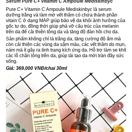
Serum Pure C+ Vitamin C Ampoule Mediskinbyc
Pure C+ Vitamin C Ampoule Mediskinbyc là serum
dưỡng trắng và làm mờ vết thâm có chứa thành phần
vitain C ở dạng MAP giúp bảo vệ da khỏi ảnh hưởng của
gốc tự do, đồng thời giúp phá vỡ cấu trúc của melanin
trên da để cải thiện tông da và tăng độ đàn hồi cho da.
Sản phẩm không chỉ là trắng da, tăng cường độ ẩm mà
còn cải thiện các vùng da sậm màu, các vết thâm do mụn,
nám mà ít gây ra tình trạng kích ứng da. Hỗ trợ làm se khít
các lỗ chân lông trên da, giúp tái tạo da mới tràn đầy sức
sống.
Giá: 369,000 VNĐ/chai 30ml