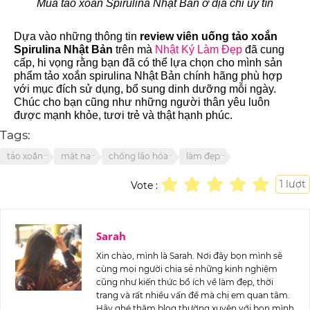
Mua tảo xoắn Spirulina Nhật Bản ở địa chỉ uy tín
Dựa vào những thông tin
review viên uống tảo xoắn
Spirulina Nhật Bản
trên mà
Nhật Ký Làm Đẹp
đã cung
cấp, hi vọng rằng bạn đã có thể lựa chọn cho mình sản
phẩm tảo xoắn spirulina Nhật Bản chính hãng phù hợp
với mục đích sử dụng, bổ sung dinh dưỡng mỗi ngày.
Chúc cho bạn cũng như những người thân yêu luôn
được mạnh khỏe, tươi trẻ và thật hạnh phúc.
Tags:
tảo xoắn
mặt nạ
chống lão hóa
làm đẹp
1
lượt
Vote :
Sarah
Xin chào, mình là Sarah. Nơi đây bọn mình sẽ
cùng mọi người chia sẻ những kinh nghiệm
cũng như kiến thức bổ ích về làm đẹp, thời
trang và rất nhiều vấn đề mà chị em quan tâm.
Hãy ghé thăm blog thường xuyên với bọn mình