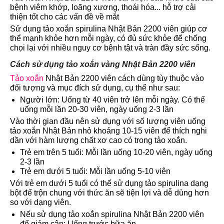
bệnh viêm khớp, loãng xương, thoái hóa... hỗ trợ cải
thiện tốt cho các vấn đề về mắt
Sử dụng tảo xoắn spirulina Nhật Bản 2200 viên giúp cơ
thể mạnh khỏe hơn mỗi ngày, có đủ sức khỏe để chống
chọi lại với nhiều nguy cơ bệnh tật và tràn đầy sức sống.
Cách sử dụng tảo xoắn vàng Nhật Bản 2200 viên
Tảo xoắn
Nhật Bản 2200 viên cách dùng tùy thuộc vào
đối tượng và mục đích sử dụng, cụ thể như sau:
Người lớn: Uống từ 40 viên trở lên mỗi ngày. Có thể
uống mỗi lần 20-30 viên, ngày uống 2-3 lần
Vào thời gian đầu nên sử dụng với số lượng viên uống
tảo xoắn Nhật Bản nhỏ khoảng 10-15 viên để thích nghi
dần với hàm lượng chất xơ cao có trong tảo xoắn.
Trẻ em trên 5 tuổi: Mỗi lần uống 10-20 viên, ngày uống
2-3 lần
Trẻ em dưới 5 tuổi: Mỗi lần uống 5-10 viên
Với trẻ em dưới 5 tuổi có thể sử dụng tảo spirulina dạng
bột để trộn chung với thức ăn sẽ tiện lợi và dễ dùng hơn
so với dạng viên.
Nếu sử dụng tảo xoắn spirulina Nhật Bản 2200 viên
để giảm cân: Uống trước bữa ăn