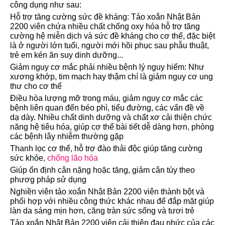
công dụng như sau:
Hỗ trợ tăng cường sức đề kháng: Tảo xoắn Nhật Bản
2200 viên chứa nhiều chất chống oxy hóa hỗ trợ tăng
cường hệ miễn dịch và sức đề kháng cho cơ thể, đặc biệt
là ở người lớn tuổi, người mới hồi phục sau phẫu thuật,
trẻ em kén ăn suy dinh dưỡng...
Giảm nguy cơ mắc phải nhiều bệnh lý nguy hiểm: Như
xương khớp, tim mạch hay thậm chí là giảm nguy cơ ung
thư cho cơ thể
Điều hòa lượng mỡ trong máu, giảm nguy cơ mắc các
bệnh liên quan đến béo phì, tiểu đường, các vấn đề về
dạ dày. N
hiều chất dinh dưỡng và chất xơ cải thiện chức
năng hệ tiêu hóa, giúp cơ thể bài tiết dễ dàng hơn, phòng
các bệnh lây nhiễm thường gặp
Thanh lọc cơ thể, hỗ trợ đào thải độc giúp tăng cường
sức khỏe,
chống lão hóa
Giúp ổn định cân nặng hoặc tăng, giảm cân tùy theo
phươg pháp sử dụng
Nghiền viên tảo xoắn Nhật Bản 2200 viên thành bột và
phối hợp với nhiều công thức khác nhau để đắp mặt giúp
làn da sáng mịn hơn, căng tràn sức sống và tươi trẻ
Tảo xoắn Nhật Bản 2200 viên cải thiện đau nhức của các