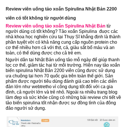
Review viên uống tảo xoắn Spirulina Nhật Bản 2200
viên có tốt không từ người dùng
Review viên uống tảo xoắn Spirulina Nhật Bản
từ
người dùng có tốt không? Tảo xoắn Spirulina đuợc các
nhà khoa học nghiên cứu tại Thụy Sĩ khẳng định là thành
phần tuyệt vời có khả năng cung cấp nguồn protein cho
cơ thể nhiều hơn cả với thịt, cá, giàu sắt bổ máu và an
toàn, có thể dùng được cho cả trẻ em.
Người dân tại Nhật Bản uống tảo mỗ ngày để giúp thanh
lọc cơ thể, giảm tác hại từ môi trường. Hiện nay tảo xoắn
biển spirulina Nhật Bản 2200 viên cũng đươc sử dụng
ưa chuộng tại hơn 70 quốc gia trên toàn thế giới. Sản
phẩm được người tiêu dùng đánh giá cao trên các diễn
đàn lớn như webtretho vì công dụng tốt đối với ca gia
đình, cả người lớn và trẻ nhỏ. Ngoài ra nhiều trang blog
làm đẹp và sức khỏe cũng có những bài review chi tiết về
tảo biển spirulina tốt nhận được sự đồng tình của đông
đảo người sử dụng.