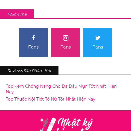
Follow me
Fans
Fans
Fans
Reviews Sản Phẩm Hot
Top Kem Chống Nắng Cho Da Dầu Mụn Tốt Nhất Hiện
Nay
Top Thuốc Nội Tiết Tố Nữ Tốt Nhất Hiện Nay