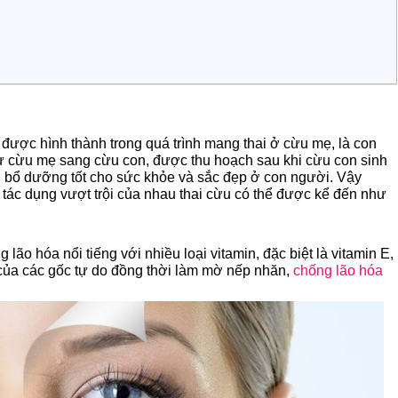
 được hình thành trong quá trình mang thai ở cừu mẹ, là con
từ cừu mẹ sang cừu con, được thu hoạch sau khi cừu con sinh
n bổ dưỡng tốt cho sức khỏe và sắc đẹp ở con người. Vậy
 tác dụng vượt trội của nhau thai cừu có thể được kể đến như
ão hóa nổi tiếng với nhiều loại vitamin, đặc biệt là vitamin E,
g của các gốc tự do đồng thời làm mờ nếp nhăn,
chống lão hóa