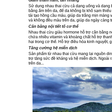
Giảm thâm nám, tàn nhang
Sử dụng nhau thai cừu cả dạng uống và dạng bô
bằng ẩm trên da, để da không bị khô sạm thiếu 
tái tạo hồng cầu máu, giúp da trắng mịn màng 
và không đều màu trên da, giúp da ngày càng 
Cân bằng nội tiết tố cơ thể
Nhau thai cừu giàu hormone hỗ trợ cân bằng nội
chứa nhiều vitamin và khoáng chất hỗ trợ thanh 
hại trong cơ thể. Hỗ trợ điều hòa kinh nguyệt,
Tăng cường hệ miễn dịch
Sản phẩm từ nhau thai cừu mang lại nguồn din
trợ tăng sức đề kháng và hệ miễn dịch. Ngoài r
trên da...