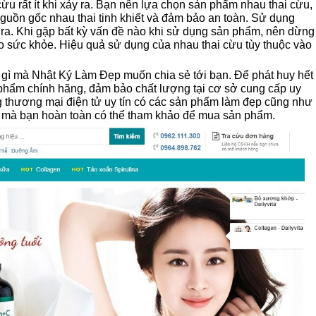
ừu rất ít khi xảy ra. Bạn nên lựa chọn sản phẩm nhau thai cừu,
nguồn gốc nhau thai tinh khiết và đảm bảo an toàn. Sử dụng
a. Khi gặp bất kỳ vấn đề nào khi sử dụng sản phẩm, nên dừng
ho sức khỏe. Hiệu quả sử dụng của nhau thai cừu tùy thuộc vào
ng gì mà Nhật Ký Làm Đẹp muốn chia sẻ tới bạn. Để phát huy hết
phẩm chính hãng, đảm bảo chất lượng tại cơ sở cung cấp uy
ng thương mại điện tử uy tín có các sản phẩm làm đẹp cũng như
mà bạn hoàn toàn có thể tham khảo để mua sản phẩm.