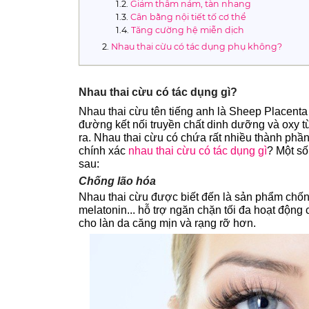
Giảm thâm nám, tàn nhang
Cân bằng nội tiết tố cơ thể
Tăng cường hệ miễn dịch
Nhau thai cừu có tác dụng phụ không?
Nhau thai cừu có tác dụng gì?
Nhau thai cừu tên tiếng anh là Sheep Placenta
đường kết nối truyền chất dinh dưỡng và oxy 
ra. Nhau thai cừu có chứa rất nhiều thành phầ
chính xác
nhau thai cừu có tác dụng gì
? Một số
sau:
Chống lão hóa
Nhau thai cừu được biết đến là sản phẩm chống l
melatonin... hỗ trợ ngăn chặn tối đa hoạt độn
cho làn da căng mịn và rạng rỡ hơn.