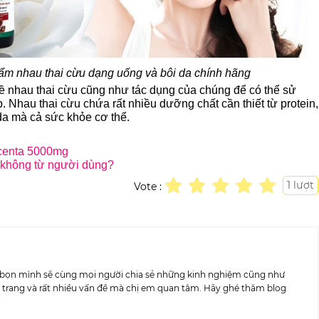
hẩm nhau thai cừu dạng uống và bôi da chính hãng
 về nhau thai cừu cũng như tác dụng của chúng để có thể sử
 Nhau thai cừu chứa rất nhiều dưỡng chất cần thiết từ protein,
 da mà cả sức khỏe cơ thể.
acenta 5000mg
t không từ người dùng?
1
lượt
Vote :
ây bọn mình sẽ cùng mọi người chia sẻ những kinh nghiệm cũng như
ời trang và rất nhiều vấn đề mà chị em quan tâm. Hãy ghé thăm blog
!