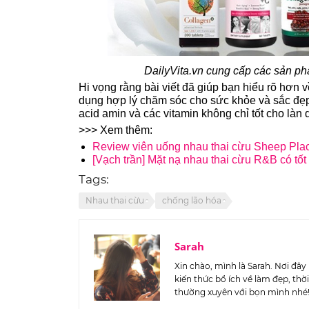
DailyVita.vn cung cấp các sản p
Hi vọng rằng bài viết đã giúp bạn hiểu rõ hơn
dụng hợp lý chăm sóc cho sức khỏe và sắc đẹp.
acid amin và các vitamin không chỉ tốt cho làn
>>> Xem thêm:
Review viên uống nhau thai cừu Sheep Pl
[Vạch trần] Mặt nạ nhau thai cừu R&B có tố
Tags:
Nhau thai cừu
chống lão hóa
Sarah
Xin chào, mình là Sarah. Nơi đ
kiến thức bổ ích về làm đẹp, th
thường xuyên với bọn mình nhé