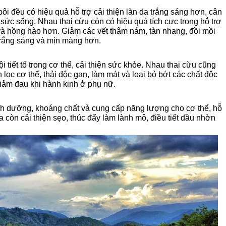
i đều có hiệu quả hỗ trợ cải thiện làn da trắng sáng hơn, cân
sức sống. Nhau thai cừu còn có hiệu quả tích cực trong hỗ trợ
và hồng hào hơn. Giảm các vết thâm nám, tàn nhang, đồi mồi
trắng sáng và mịn màng hơn.
 tiết tố trong cơ thể, cải thiện sức khỏe. Nhau thai cừu cũng
lọc cơ thể, thải độc gan, làm mát và loại bỏ bớt các chất độc
 giảm đau khi hành kinh ở phụ nữ.
h dưỡng, khoáng chất và cung cấp năng lượng cho cơ thể, hỗ
a còn cải thiện sẹo, thúc đẩy làm lành mô, điều tiết dầu nhờn