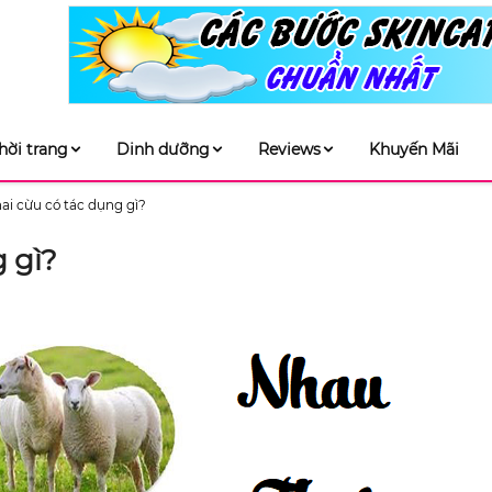
hời trang
Dinh dưỡng
Reviews
Khuyến Mãi
ai cừu có tác dụng gì?
 gì?