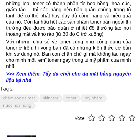
những loại toner có thành phần từ hoa hồng, hoa cúc,
giấm táo… thì các nàng nên bảo quản chúng trong tủ
lạnh để có thể phát huy đầy đủ công nặng và hiệu quả
của nó. Còn lại hầu hết các sản phẩm toner bán ngoài thị
trường đều được bảo quản ở nhiệt độ thường tạo nơi
thoáng mát và khô ráo (từ 30 độ C trở xuống).
Với những chia sẻ về toner cũng như công dụng của
toner ở trên, hi vọng bạn đã có những kiến thức cơ bản
khi sử dụng nó. Bạn còn chần chừ gì mà không tậu ngay
cho mình một “em” toner ngay trong tủ mỹ phẩm của mình
nhỉ!
>>> Xem thêm: Tẩy da chết cho da mặt bằng nguyên
liệu tại nhà
Tags:
chăm sóc da mặt
skincare
toner
mỹ phẩm
nước hoa hồng
Vote :