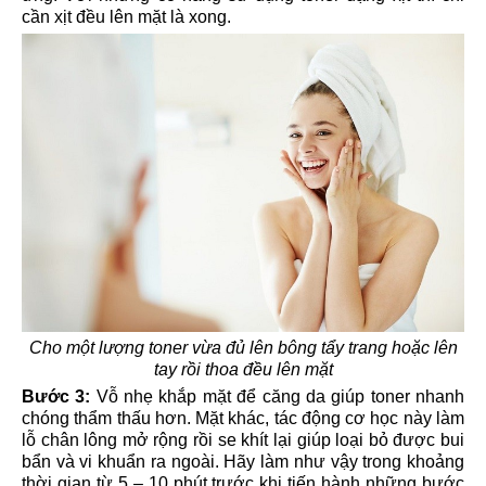
cần xịt đều lên mặt là xong.
Cho một lượng toner vừa đủ lên bông tẩy trang hoặc lên
tay rồi thoa đều lên mặt
Bước 3:
Vỗ nhẹ khắp mặt để căng da giúp toner nhanh
chóng thẩm thấu hơn. Mặt khác, tác động cơ học này làm
lỗ chân lông mở rộng rồi se khít lại giúp loại bỏ được bui
bẩn và vi khuẩn ra ngoài. Hãy làm như vậy trong khoảng
thời gian từ 5 – 10 phút trước khi tiến hành những bước