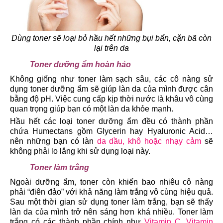
Dùng toner sẽ loại bỏ hầu hết những bụi bẩn, cặn bã còn
lại trên da
Toner dưỡng ẩm hoàn hảo
Không giống như toner làm sạch sâu, các cô nàng sử
dụng toner dưỡng ẩm sẽ giúp làn da của mình được cân
bằng độ pH. Việc cung cấp kịp thời nước là khâu vô cùng
quan trọng giúp bạn có một làn da khỏe mạnh.
Hầu hết các loại toner dưỡng ẩm đều có thành phần
chứa Humectans gồm Glycerin hay Hyaluronic Acid…
nên những bạn có làn
da dầu, khô hoặc nhạy cảm
sẽ
không phải lo lắng khi sử dụng loại này.
Toner làm trắng
Ngoài dưỡng ẩm, toner còn khiến bao nhiêu cô nàng
phải “điên đảo” với khả năng làm trắng vô cùng hiệu quả.
Sau một thời gian sử dụng toner làm trắng, bạn sẽ thấy
làn da của mình trở nên sáng hơn khá nhiều. Toner làm
trắng có các thành phần chính như
Vitamin C
,
Vitamin