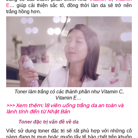
E
… giúp cải thiện sắc tố, đồng thời làn da sẽ trở nên
trắng hồng hơn.
Toner làm trắng có các thành phần như Vitamin C,
Vitamin E…
>>> Xem thêm: 18 viên uống trắng da an toàn và
lành tính đến từ Nhật Bản
Toner đặc trị vấn đề về da
Việc sử dụng toner đặc trị sẽ rất phù hợp với những cô
nàng đang bị mụn hoặc muốn tẩy tế bào chết trên khuôn