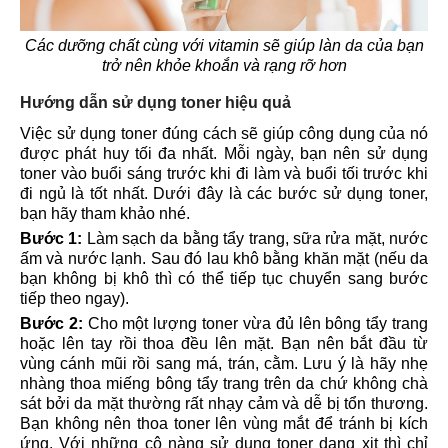
Các dưỡng chất cùng với vitamin sẽ giúp làn da của bạn
trở nên khỏe khoắn và rạng rỡ hơn
Hướng dẫn sử dụng toner hiệu quả
Việc sử dụng toner đúng cách sẽ giúp công dụng của nó
được phát huy tối đa nhất. Mỗi ngày, bạn nên sử dụng
toner vào buổi sáng trước khi đi làm và buổi tối trước khi
đi ngủ là tốt nhất. Dưới đây là các bước sử dụng toner,
bạn hãy tham khảo nhé.
Bước 1:
Làm sạch da bằng tẩy trang, sữa rửa mặt, nước
ấm và nước lạnh. Sau đó lau khô bằng khăn mặt (nếu da
bạn không bị khô thì có thể tiếp tục chuyển sang bước
tiếp theo ngay).
Bước 2:
Cho một lượng toner vừa đủ lên bông tẩy trang
hoặc lên tay rồi thoa đều lên mặt. Bạn nên bắt đầu từ
vùng cánh mũi rồi sang má, trán, cằm. Lưu ý là hãy nhẹ
nhàng thoa miếng bông tẩy trang trên da chứ không chà
sát bởi da mặt thường rất nhạy cảm và dễ bị tổn thương.
Bạn không nên thoa toner lên vùng mắt để tránh bị kích
ứng. Với những cô nàng sử dụng toner dạng xịt thì chỉ