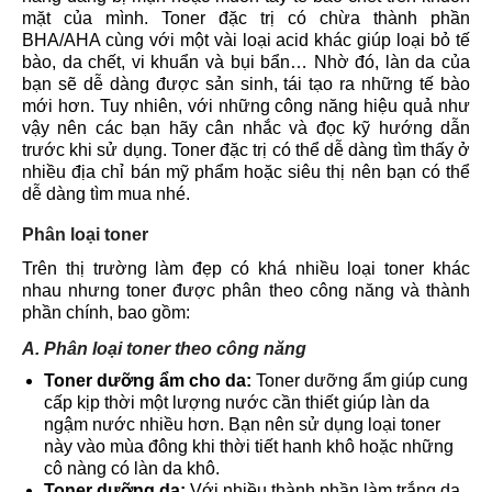
mặt của mình. Toner đặc trị có chừa thành phần
BHA/AHA cùng với một vài loại acid khác giúp loại bỏ tế
bào, da chết, vi khuẩn và bụi bẩn… Nhờ đó, làn da của
bạn sẽ dễ dàng được sản sinh, tái tạo ra những tế bào
mới hơn. Tuy nhiên, với những công năng hiệu quả như
vậy nên các bạn hãy cân nhắc và đọc kỹ hướng dẫn
trước khi sử dụng. Toner đặc trị có thể dễ dàng tìm thấy ở
nhiều địa chỉ bán mỹ phẩm hoặc siêu thị nên bạn có thể
dễ dàng tìm mua nhé.
Phân loại toner
Trên thị trường làm đẹp có khá nhiều loại toner khác
nhau nhưng toner được phân theo công năng và thành
phần chính, bao gồm:
A. Phân loại toner theo công năng
Toner dưỡng ẩm cho da:
Toner dưỡng ẩm giúp cung
cấp kịp thời một lượng nước cần thiết giúp làn da
ngậm nước nhiều hơn. Bạn nên sử dụng loại toner
này vào mùa đông khi thời tiết hanh khô hoặc những
cô nàng có làn da khô.
Toner dưỡng da:
Với nhiều thành phần làm trắng da,