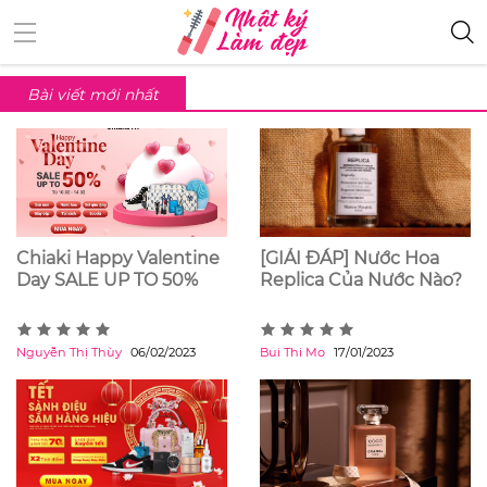
Bài viết mới nhất
Chiaki Happy Valentine
[GIẢI ĐÁP] Nước Hoa
Day SALE UP TO 50%
Replica Của Nước Nào?
Nguyễn Thị Thùy
06/02/2023
Bui Thi Mo
17/01/2023