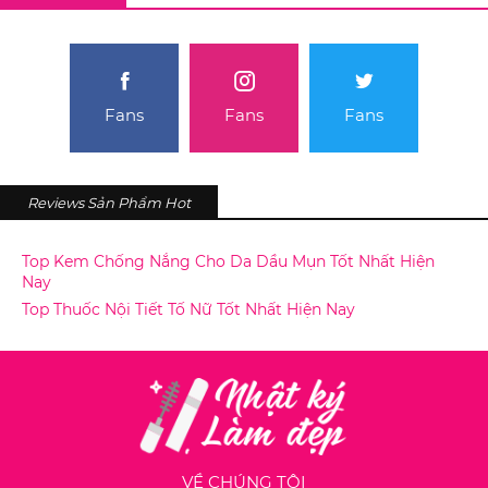
Fans
Fans
Fans
Reviews Sản Phẩm Hot
Top Kem Chống Nắng Cho Da Dầu Mụn Tốt Nhất Hiện
Nay
Top Thuốc Nội Tiết Tố Nữ Tốt Nhất Hiện Nay
VỀ CHÚNG TÔI