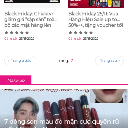
Black Friday: Chiaki.vn
Black Friday 25/11: Vua
giảm giá “sập sàn” toàn
Hàng Hiệu Sale up to
bộ các mặt hàng lên
50%++, tặng voucher tới
đến 30%
250K siêu hấp dẫn
Cẩm Lệ
23/11/2022
Cẩm Lệ
23/11/2022
«
7
»
Make-up
7 dòng son màu đỏ mận cực quyến rũ