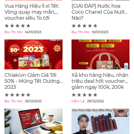
Vua Hàng Hiệu lì xì Tết:
[GIẢI ĐÁP] Nước hoa
Vòng quay may mắn,
Coco Chanel Của Nước
voucher siêu To tới
Nào?
300K, tổng giá trị lên tới
1 tỷ đồng
Bui Thi Mo
14/01/2023
Bui Thi Mo
10/01/2023
Chiaki.vn Giảm Giá Tới
Xả kho hàng hiệu, nhận
50% - Mừng Tết Dương
triệu deal hời: voucher
2023
giảm ngay 100k, 200k
và freeship toàn quốc
Bui Thi Mo
29/12/2022
Cẩm Lệ
29/12/2022