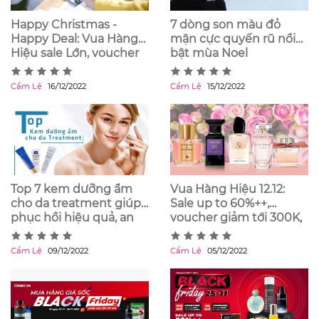
Happy Christmas -
7 dòng son màu đỏ
Happy Deal: Vua Hàng
mận cực quyến rũ nổi
Hiệu sale Lớn, voucher
bật mùa Noel
tới 200K, tặng Vial nước
hoa miễn phí
Cẩm Lệ
16/12/2022
Cẩm Lệ
15/12/2022
Top 7 kem dưỡng ẩm
Vua Hàng Hiệu 12.12:
cho da treatment giúp
Sale up to 60%++,
phục hồi hiệu quả, an
voucher giảm tới 300K,
toàn
freeship 0Đ
Cẩm Lệ
09/12/2022
Cẩm Lệ
05/12/2022