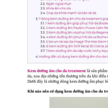
Ngăn ngừa mụn
Khóa ẩm cho da
Giúp da khỏe mạnh và bảo vệ da
7 dòng kem dưỡng ẩm cho da treatment giúp
1.Kem dưỡng ẩm giúp phục hồi da Biod
2.Kem dưỡng ẩm Paula’s Choice Calm Res
3.Kem dưỡng ẩm và phục hồi da Regener
4.Kem dưỡng ẩm phục hồi da La Roche 
5.Serum tái tạo da Image The Max Stem 
6.Kem dưỡng ẩm SVR Xerial 30 Crème ph
7.Kem dưỡng ẩm da cấp nước Vichy Aqua
Hướng dẫn sử dụng kem dưỡng ẩm cho da t
Kem dưỡng ẩm cho da treatment
 là sản phẩm 
da, xoa dịu những tổn thương trên da khi điều
Dưới đây là những dòng kem dưỡng ẩm phục hồi
Khi nào nên sử dụng kem dưỡng ẩm cho da t