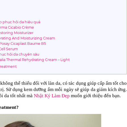
 phục hồi da hiệu quả
erma Cicabio Crème
toring Moisturizer
ating And Moisturizing Cream
Posay Cicaplast Baume B5
Cell Serum
ục hồi da chuyên sâu
lia Thermal Rehydrating Cream – Light
reatment
không thể thiếu đối với làn da, có tác dụng giúp cấp ẩm tốt cho 
 trị. Sử dụng kem dưỡng ẩm mỗi ngày sẽ giúp da giảm kích ứng. 
 da tốt nhất mà 
Nhật Ký Làm Đẹp
 muốn giới thiệu đến bạn.
reatment?