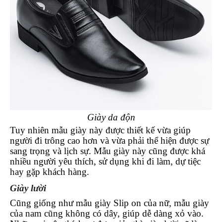
Giày da độn
Tuy nhiên mẫu giày này được thiết kế vừa giúp
người đi trông cao hơn và vừa phải thể hiện được sự
sang trọng và lịch sự. Mẫu giày này cũng được khá
nhiều người yêu thích, sử dụng khi đi làm, dự tiệc
hay gặp khách hàng.
Giày lười
Cũng giống như mẫu giày Slip on của nữ, mẫu giày
của nam cũng không có dây, giúp dễ dàng xỏ vào.