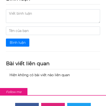
Bình luận
Bài viết liên quan
Hiện không có bài viết nào liên quan
Follow me