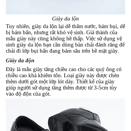
Giày da lộn
Tuy nhiên, giày da lộn lại dễ thấm nước, bám bụi, dễ
bị bám bẩn, nhưng rất khó vệ sinh. Giá thành của
mẫu giày này cũng không hề thấp. Việc sử dụng vệ
sinh giày da lộn bạn cần dùng bàn chải đánh răng để
chải đi lớp bụi bẩn đang bám sâu trên bề mặt giày.
Giày da độn
Đây là mẫu giày tăng chiều cao cho các quý ông có
chiều cao khá khiêm tốn. Loại giày này được chèn
thêm dưới gót một lớp lót dày. Thiết kế của giày
giúp người sử dụng tăng thêm được từ 3-5cm tùy
vào độ độn của gót.