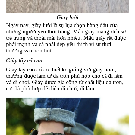
Giày lười
Ngày nay, giày lười là sự lựa chọn hàng đầu của
những người yêu thời trang. Mẫu giày mang đến sự
trẻ trung và thoải mái hơn nhiều. Mẫu giày rất được
phái mạnh và cả phái đẹp yêu thích vì sự thời
thượng và cuốn hút.
Giày tây cổ cao
Giày tây cao cổ có thiết kế giống với giày boot,
thường được làm từ da trơn phù hợp cho cả đi làm
và đi chơi. Giày được gia công từ chất liệu da trơn,
cực kì phù hợp để diện đi chơi, đi làm.