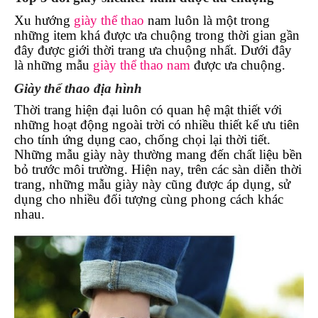
Xu hướng
giày thể thao
nam luôn là một trong
những item khá được ưa chuộng trong thời gian gần
đây được giới thời trang ưa chuộng nhất. Dưới đây
là những mẫu
giày thể thao nam
được ưa chuộng.
Giày thể thao địa hình
Thời trang hiện đại luôn có quan hệ mật thiết với
những hoạt động ngoài trời có nhiều thiết kế ưu tiên
cho tính ứng dụng cao, chống chọi lại thời tiết.
Những mẫu giày này thường mang đến chất liệu bền
bỏ trước môi trường. Hiện nay, trên các sàn diễn thời
trang, những mẫu giày này cũng được áp dụng, sử
dụng cho nhiều đối tượng cùng phong cách khác
nhau.