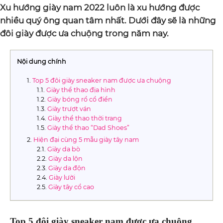
Xu hướng giày nam 2022 luôn là xu hướng được
nhiều quý ông quan tâm nhất. Dưới đây sẽ là những
đôi giày được ưa chuộng trong năm nay.
Nội dung chính
Top 5 đôi giày sneaker nam được ưa chuộng
Giày thể thao địa hình
Giày bóng rổ cổ điển
Giày trượt ván
Giày thể thao thời trang
Giày thể thao “Dad Shoes”
Hiện đại cùng 5 mẫu giày tây nam
Giày da bò
Giày da lộn
Giày da độn
Giày lười
Giày tây cổ cao
Top 5 đôi giày sneaker nam được ưa chuộng