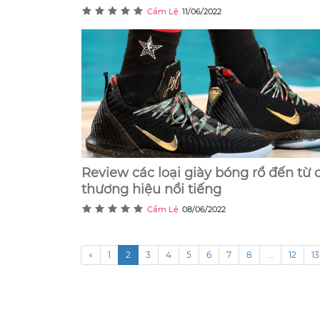
Cẩm Lệ
11/06/2022
Review các loại giày bóng rổ đến từ 
thương hiệu nổi tiếng
Cẩm Lệ
08/06/2022
«
1
2
3
4
5
6
7
8
...
12
13