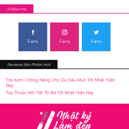
Follow me
Fans
Fans
Fans
Reviews Sản Phẩm Hot
Top Kem Chống Nắng Cho Da Dầu Mụn Tốt Nhất Hiện
Nay
Top Thuốc Nội Tiết Tố Nữ Tốt Nhất Hiện Nay