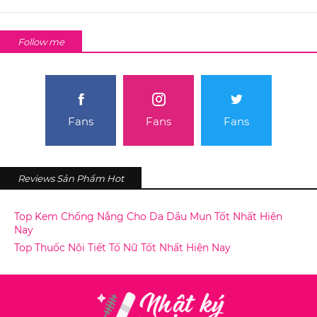
Follow me
Fans
Fans
Fans
Reviews Sản Phẩm Hot
Top Kem Chống Nắng Cho Da Dầu Mụn Tốt Nhất Hiện
Nay
Top Thuốc Nội Tiết Tố Nữ Tốt Nhất Hiện Nay