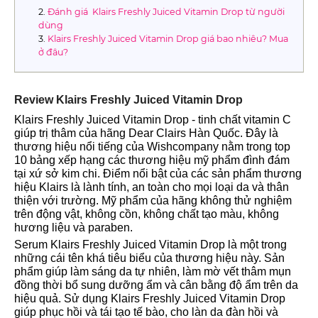
Đánh giá Klairs Freshly Juiced Vitamin Drop từ người
dùng
Klairs Freshly Juiced Vitamin Drop giá bao nhiêu? Mua
ở đâu?
Review Klairs Freshly Juiced Vitamin Drop
Klairs Freshly Juiced Vitamin Drop - tinh chất vitamin C
giúp trị thâm của hãng Dear Clairs Hàn Quốc. Đây là
thương hiệu nổi tiếng của Wishcompany nằm trong top
10 bảng xếp hạng các thương hiệu mỹ phẩm đình đám
tại xứ sở kim chi. Điểm nổi bật của các sản phẩm thương
hiệu Klairs là lành tính, an toàn cho mọi loại da và thân
thiện với trường. Mỹ phẩm của hãng không thử nghiệm
trên động vật, không cồn, không chất tạo màu, không
hương liệu và paraben.
Serum Klairs Freshly Juiced Vitamin Drop là một trong
những cái tên khá tiêu biểu của thương hiệu này. Sản
phẩm giúp làm sáng da tự nhiên, làm mờ vết thâm mụn
đồng thời bổ sung dưỡng ẩm và cân bằng độ ẩm trên da
hiệu quả. Sử dụng Klairs Freshly Juiced Vitamin Drop
giúp phục hồi và tái tạo tế bào, cho làn da đàn hồi và