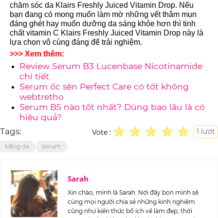
chăm sóc da Klairs Freshly Juiced Vitamin Drop. Nếu
bạn đang có mong muốn làm mờ những vết thâm mụn
đáng ghét hay muốn dưỡng da sáng khỏe hơn thì tinh
chất vitamin C Klairs Freshly Juiced Vitamin Drop này là
lựa chọn vô cùng đáng để trải nghiệm.
>>> Xem thêm:
Review Serum B3 Lucenbase Nicotinamide
chi tiết
Serum ốc sên Perfect Care có tốt không
webtretho
Serum B5 nào tốt nhất? Dùng bao lâu là có
hiệu quả?
Tags:
1
lượt
Vote :
trắng da
serum
Sarah
Xin chào, mình là Sarah. Nơi đây bọn mình sẽ
cùng mọi người chia sẻ những kinh nghiệm
cũng như kiến thức bổ ích về làm đẹp, thời