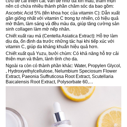
cứu để cải thiện các vấn đề như da xỉn màu, thâm mụn
nên có chứa nhiều thành phần chăm sóc da bao gồm:
Ascorbic Acid 5% (tên khoa học của vitamin C): Dẫn xuất
gần giống nhất với vitamin C trong tự nhiên, có hiệu quả
mờ thâm, làm sáng và đều màu da, giúp tăng cường sản
sinh collagen làm mờ nếp nhăn.
Chiết xuất rau má (Centella Asiatica Extract): Hỗ trợ làm
dịu da, ổn định da trước những tác hại khi tiếp xúc với
vitamin C, giúp da kháng khuẩn hiệu quả hơn.
Chiết xuất quả Yuzu, bưởi chùm: Có khả năng hỗ trợ cải
thiện mụn và thâm, lành tính cho da.
Ngoài ra còn có thành phần khác: Water, Propylen Glycol,
, Hydroxyethylcellulose, Nelumbium Speciosum Flower
Extract, Paeonia Suffruticosa Root Extract, Scutellaria
Baicalensis Root Extract, Polysorbate 60,…