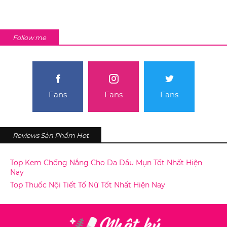
Follow me
Fans
Fans
Fans
Reviews Sản Phẩm Hot
Top Kem Chống Nắng Cho Da Dầu Mụn Tốt Nhất Hiện
Nay
Top Thuốc Nội Tiết Tố Nữ Tốt Nhất Hiện Nay