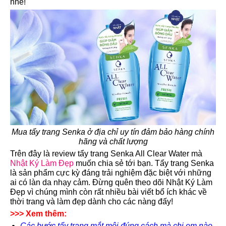
nhé!
Mua tẩy trang Senka ở địa chỉ uy tín đảm bảo hàng chính
hãng và chất lượng
Trên đây là review tẩy trang Senka All Clear Water mà
Nhật Ký Làm Đẹp
muốn chia sẻ tới bạn. Tẩy trang Senka
là sản phẩm cực kỳ đáng trải nghiệm đặc biệt với những
ai có làn da nhạy cảm. Đừng quên theo dõi Nhật Ký Làm
Đẹp vì chúng mình còn rất nhiều bài viết bổ ích khác về
thời trang và làm đẹp dành cho các nàng đấy!
>>> Xem thêm:
Các bước tẩy trang mắt môi đúng cách mà chị em nào