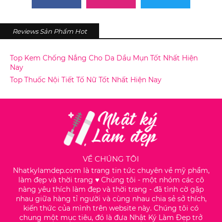
Reviews Sản Phẩm Hot
Top Kem Chống Nắng Cho Da Dầu Mụn Tốt Nhất Hiện
Nay
Top Thuốc Nội Tiết Tố Nữ Tốt Nhất Hiện Nay
VỀ CHÚNG TÔI
Nhatkylamdep.com là trang tin tức chuyên về mỹ phẩm,
làm đẹp và thời trang ♥️ Chúng tôi - một nhóm các cô
nàng yêu thích làm đẹp và thời trang - đã tình cờ gặp
nhau giữa hàng tỉ người và cùng nhau chia sẻ sở thích,
kiến thức của mình trên website này. Chúng tôi có
chung một mục tiêu, đó là đưa Nhật Ký Làm Đẹp trở