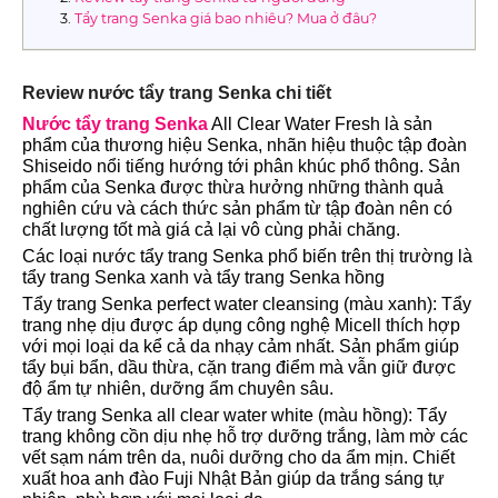
Tẩy trang Senka giá bao nhiêu? Mua ở đâu?
Review nước tẩy trang Senka chi tiết
Nước tẩy trang Senka
All Clear Water Fresh là sản
phẩm của thương hiệu Senka, nhãn hiệu thuộc tập đoàn
Shiseido nổi tiếng hướng tới phân khúc phổ thông. Sản
phẩm của Senka được thừa hưởng những thành quả
nghiên cứu và cách thức sản phẩm từ tập đoàn nên có
chất lượng tốt mà giá cả lại vô cùng phải chăng.
Các loại nước tẩy trang Senka phổ biến trên thị trường là
tẩy trang Senka xanh và tẩy trang Senka hồng
Tẩy trang Senka perfect water cleansing (màu xanh): Tẩy
trang nhẹ dịu được áp dụng công nghệ Micell thích hợp
với mọi loại da kể cả da nhạy cảm nhất. Sản phẩm giúp
tẩy bụi bẩn, dầu thừa, cặn trang điểm mà vẫn giữ được
độ ẩm tự nhiên, dưỡng ẩm chuyên sâu.
Tẩy trang Senka all clear water white (màu hồng): Tẩy
trang không cồn dịu nhẹ hỗ trợ dưỡng trắng, làm mờ các
vết sạm nám trên da, nuôi dưỡng cho da ẩm mịn. Chiết
xuất hoa anh đào Fuji Nhật Bản giúp da trắng sáng tự