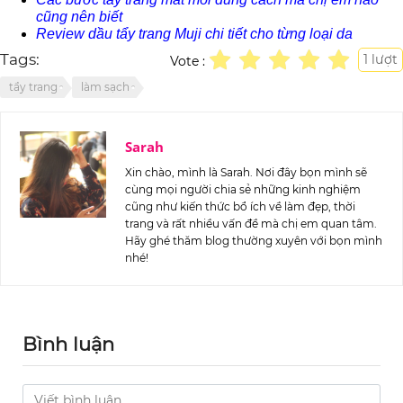
cũng nên biết
Review dầu tẩy trang Muji chi tiết cho từng loại da
Tags:
1
lượt
Vote :
tẩy trang
làm sạch
Sarah
Xin chào, mình là Sarah. Nơi đây bọn mình sẽ
cùng mọi người chia sẻ những kinh nghiệm
cũng như kiến thức bổ ích về làm đẹp, thời
trang và rất nhiều vấn đề mà chị em quan tâm.
Hãy ghé thăm blog thường xuyên với bọn mình
nhé!
Bình luận