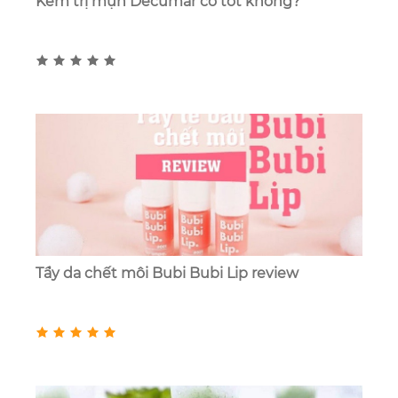
Kem trị mụn Decumar có tốt không?
Tẩy da chết môi Bubi Bubi Lip review