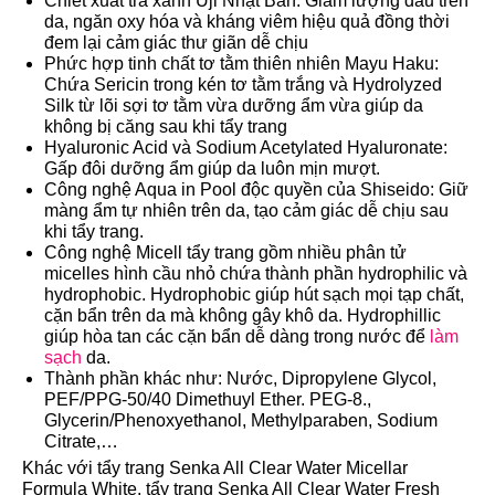
Chiết xuất trà xanh Uji Nhật Bản: Giảm lượng dầu trên
da, ngăn oxy hóa và kháng viêm hiệu quả đồng thời
đem lại cảm giác thư giãn dễ chịu
Phức hợp tinh chất tơ tằm thiên nhiên Mayu Haku:
Chứa Sericin trong kén tơ tằm trắng và Hydrolyzed
Silk từ lõi sợi tơ tằm vừa dưỡng ẩm vừa giúp da
không bị căng sau khi tẩy trang
Hyaluronic Acid và Sodium Acetylated Hyaluronate:
Gấp đôi dưỡng ẩm giúp da luôn mịn mượt.
Công nghệ Aqua in Pool độc quyền của Shiseido: Giữ
màng ẩm tự nhiên trên da, tạo cảm giác dễ chịu sau
khi tẩy trang.
Công nghệ Micell tẩy trang gồm nhiều phân tử
micelles hình cầu nhỏ chứa thành phần hydrophilic và
hydrophobic. Hydrophobic giúp hút sạch mọi tạp chất,
cặn bẩn trên da mà không gây khô da. Hydrophillic
giúp hòa tan các cặn bẩn dễ dàng trong nước để
làm
sạch
da.
Thành phần khác như: Nước, Dipropylene Glycol,
PEF/PPG-50/40 Dimethuyl Ether. PEG-8.,
Glycerin/Phenoxyethanol, Methylparaben, Sodium
Citrate,…
Khác với tẩy trang Senka All Clear Water Micellar
Formula White, tẩy trang Senka All Clear Water Fresh