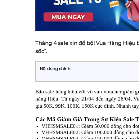
Tháng 4 sale xịn đổ bộ! Vua Hàng Hiệu bu
sốc”.
Nội dung chính
Bão sale hàng hiệu với vô vàn voucher giảm gi
hàng Hiệu. Từ ngày 21/04 đến ngày 26/04, Vua
giá 50K, 99K, 100K, 150K cực đỉnh. Nhanh tay
Các Mã Giảm Giá Trong Sự Kiện Sale 
VHHSMSALE01: Giảm 50.000 đồng cho đơn 
VHHSMSALE02: Giảm 100.000 đồng cho đơn h
VHHSMSALE03: Giảm 150.000 đồng cho đơn h