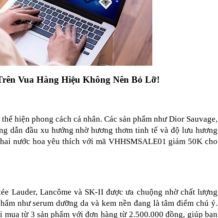
Trên Vua Hàng Hiệu Không Nên Bỏ Lỡ!
ể thể hiện phong cách cá nhân. Các sản phẩm như Dior Sauvage, 
g dẫn đầu xu hướng nhờ hương thơm tinh tế và độ lưu hương 
t chai nước hoa yêu thích với mã VHHSMSALE01 giảm 50K cho 
tée Lauder, Lancôme và SK-II được ưa chuộng nhờ chất lượng 
n phẩm như serum dưỡng da và kem nền đang là tâm điểm chú ý. 
a từ 3 sản phẩm với đơn hàng từ 2.500.000 đồng, giúp bạn 