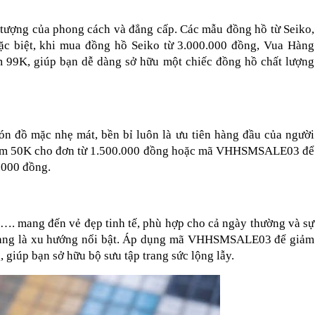
 tượng của phong cách và đẳng cấp. Các mẫu đồng hồ từ Seiko, 
ặc biệt, khi mua đồng hồ Seiko từ 3.000.000 đồng, Vua Hàng 
9K, giúp bạn dễ dàng sở hữu một chiếc đồng hồ chất lượng 
 đồ mặc nhẹ mát, bền bỉ luôn là ưu tiên hàng đầu của người 
m 50K cho đơn từ 1.500.000 đồng hoặc mã VHHSMSALE03 để 
.000 đồng.
…. mang đến vẻ đẹp tinh tế, phù hợp cho cả ngày thường và sự 
i đang là xu hướng nổi bật. Áp dụng mã VHHSMSALE03 để giảm 
giúp bạn sở hữu bộ sưu tập trang sức lộng lẫy.