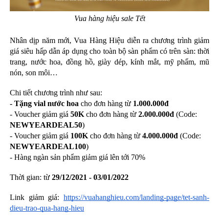
Vua hàng hiệu sale Tết
Nhân dịp năm mới, Vua Hàng Hiệu diễn ra chương trình giảm 
giá siêu hấp dẫn áp dụng cho toàn bộ sàn phẩm có trên sàn: thời 
trang, nước hoa, đồng hồ, giày dép, kính mắt, mỹ phẩm, mũ 
nón, son môi…
Chi tiết chương trình như sau:
- Tặng vial nước hoa
 cho đơn hàng từ 
1.000.000đ
- Voucher giảm giá 
50K
 cho đơn hàng từ 
2.000.000đ
 (Code:
NEWYEARDEAL50
)
- Voucher giảm giá 
100K
 cho đơn hàng từ 
4.000.000đ
 (Code: 
NEWYEARDEAL100
)
- Hàng ngàn sản phẩm giảm giá lên tới 70%
Thời gian: từ 
29/12/2021 - 03/01/2022
Link giảm giá: 
https://vuahanghieu.com/landing-page/tet-sanh-
dieu-trao-qua-hang-hieu