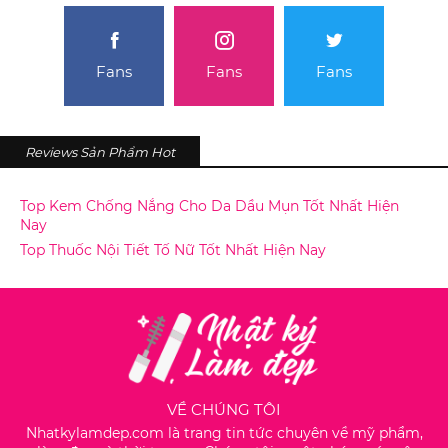
Fans
Fans
Fans
Reviews Sản Phẩm Hot
Top Kem Chống Nắng Cho Da Dầu Mụn Tốt Nhất Hiện
Nay
Top Thuốc Nội Tiết Tố Nữ Tốt Nhất Hiện Nay
VỀ CHÚNG TÔI
Nhatkylamdep.com là trang tin tức chuyên về mỹ phẩm,