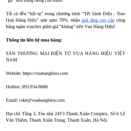
“gu” thời trang riêng của mình.
Tất cả đều “hội tụ” trong chương trình “Tết Sành Điệu - Trao 
Quà Hàng Hiệu” sale upto 70%, nhận 
quà tặng cao cấp
 cùng 
hàng ngàn voucher giảm giá “khủng” trên Vua Hàng Hiệu! 
Thông tin liên hệ mua hàng:
SÀN THƯƠNG MẠI ĐIỆN TỬ VUA HÀNG HIỆU VIỆT 
NAM
Website: https://vuahanghieu.com  
Hotline: 093.934.8888
Email: 
cskh@vuahanghieu.com
Địa chỉ: Tầng 3, Tòa nhà 24T3 Thanh Xuân Complex, Số 6 Lê 
Văn Thiêm, Thanh Xuân Trung, Thanh Xuân, Hà Nội.