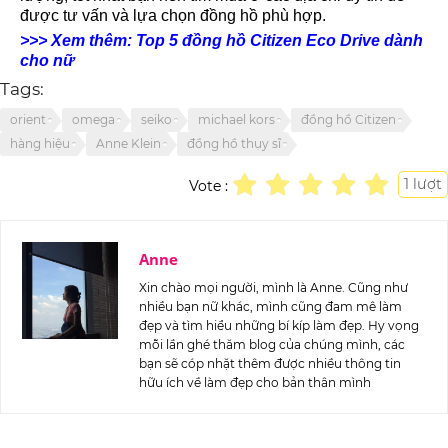
được tư vấn và lựa chọn đồng hồ phù hợp.
>>> Xem thêm: Top 5 đồng hồ Citizen Eco Drive dành
cho nữ
Tags:
orient
omega
seiko
michael kors
đồng hồ Citizen
hàng hiệu
Anne Klein
đồng hồ thụy sĩ
1
lượt
Vote :
Anne
Xin chào mọi người, mình là Anne. Cũng như
nhiều bạn nữ khác, mình cũng đam mê làm
đẹp và tìm hiểu những bí kíp làm đẹp. Hy vọng
mỗi lần ghé thăm blog của chúng mình, các
bạn sẽ cóp nhặt thêm được nhiều thông tin
hữu ích về làm đẹp cho bản thân mình