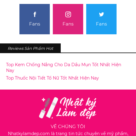
Fans
Fans
Fans
Reviews Sản Phẩm Hot
Top Kem Chống Nắng Cho Da Dầu Mụn Tốt Nhất Hiện
Nay
Top Thuốc Nội Tiết Tố Nữ Tốt Nhất Hiện Nay
VỀ CHÚNG TÔI
Nhatkylamdep.com là trang tin tức chuyên về mỹ phẩm,