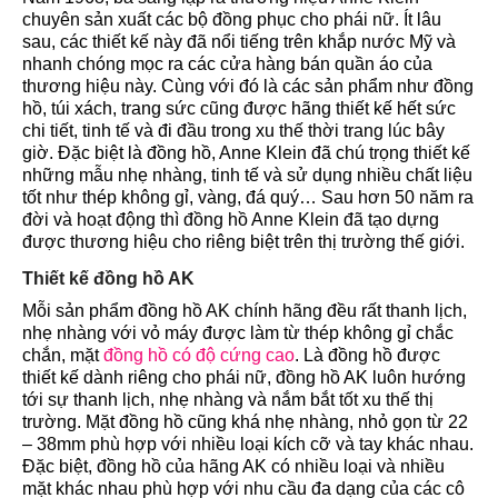
chuyên sản xuất các bộ đồng phục cho phái nữ. Ít lâu
sau, các thiết kế này đã nổi tiếng trên khắp nước Mỹ và
nhanh chóng mọc ra các cửa hàng bán quần áo của
thương hiệu này. Cùng với đó là các sản phẩm như đồng
hồ, túi xách, trang sức cũng được hãng thiết kế hết sức
chi tiết, tinh tế và đi đầu trong xu thế thời trang lúc bây
giờ. Đặc biệt là đồng hồ, Anne Klein đã chú trọng thiết kế
những mẫu nhẹ nhàng, tinh tế và sử dụng nhiều chất liệu
tốt như thép không gỉ, vàng, đá quý… Sau hơn 50 năm ra
đời và hoạt động thì đồng hồ Anne Klein đã tạo dựng
được thương hiệu cho riêng biệt trên thị trường thế giới.
Thiết kế đồng hồ AK
Mỗi sản phẩm đồng hồ AK chính hãng đều rất thanh lịch,
nhẹ nhàng với vỏ máy được làm từ thép không gỉ chắc
chắn, mặt
đồng hồ có độ cứng cao
. Là đồng hồ được
thiết kế dành riêng cho phái nữ, đồng hồ AK luôn hướng
tới sự thanh lịch, nhẹ nhàng và nắm bắt tốt xu thế thị
trường. Mặt đồng hồ cũng khá nhẹ nhàng, nhỏ gọn từ 22
– 38mm phù hợp với nhiều loại kích cỡ và tay khác nhau.
Đặc biệt, đồng hồ của hãng AK có nhiều loại và nhiều
mặt khác nhau phù hợp với nhu cầu đa dạng của các cô