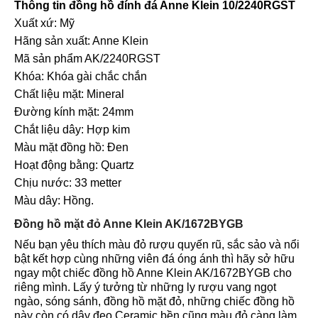
Thông tin đồng hồ đính đá Anne Klein 10/2240RGST
Xuất xứ: Mỹ
Hãng sản xuất: Anne Klein
Mã sản phẩm AK/2240RGST
Khóa: Khóa gài chắc chắn
Chất liệu mặt: Mineral
Đường kính mặt: 24mm
Chắt liệu dây: Hợp kim
Màu mặt đồng hồ: Đen
Hoạt động bằng: Quartz
Chịu nước: 33 metter
Màu dây: Hồng.
Đồng hồ mặt đỏ Anne Klein AK/1672BYGB
Nếu bạn yêu thích màu đỏ rượu quyến rũ, sắc sảo và nổi
bật kết hợp cùng những viên đá óng ánh thì hãy sở hữu
ngay một chiếc đồng hồ Anne Klein AK/1672BYGB cho
riêng mình. Lấy ý tưởng từ những ly rượu vang ngọt
ngào, sóng sánh, đồng hồ mặt đỏ, những chiếc đồng hồ
này còn có dây đeo Ceramic bền cũng màu đỏ càng làm