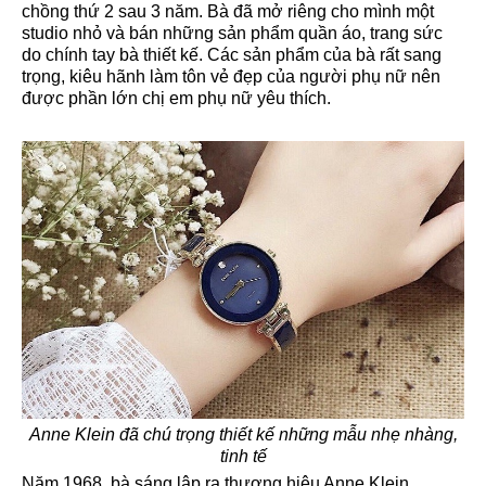
chồng thứ 2 sau 3 năm. Bà đã mở riêng cho mình một
studio nhỏ và bán những sản phẩm quần áo, trang sức
do chính tay bà thiết kế. Các sản phẩm của bà rất sang
trọng, kiêu hãnh làm tôn vẻ đẹp của người phụ nữ nên
được phần lớn chị em phụ nữ yêu thích.
Anne Klein đã chú trọng thiết kế những mẫu nhẹ nhàng,
tinh tế
Năm 1968, bà sáng lập ra thương hiệu Anne Klein