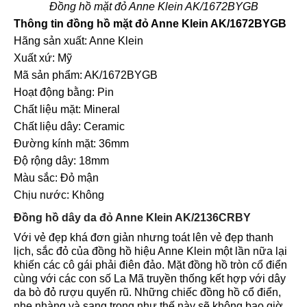
Đồng hồ mặt đỏ Anne Klein AK/1672BYGB
Thông tin đồng hồ mặt đỏ Anne Klein AK/1672BYGB
Hãng sản xuất: Anne Klein
Xuất xứ: Mỹ
Mã sản phẩm: AK/1672BYGB
Hoạt động bằng: Pin
Chất liệu mặt: Mineral
Chất liệu dây: Ceramic
Đường kính mặt: 36mm
Độ rộng dây: 18mm
Màu sắc: Đỏ mận
Chịu nước: Không
Đồng hồ dây da đỏ Anne Klein AK/2136CRBY
Với vẻ đẹp khá đơn giản nhưng toát lên vẻ đẹp thanh
lịch, sắc đỏ của đồng hồ hiệu Anne Klein một lần nữa lại
khiến các cô gái phải điên đảo. Mặt đồng hồ tròn cổ điển
cùng với các con số La Mã truyền thống kết hợp với dây
da bò đỏ rượu quyến rũ. Những chiếc đồng hồ cổ điển,
nhẹ nhàng và sang trọng như thế này sẽ không bao giờ