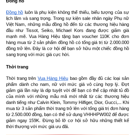
Đồng hồ
Đồng hồ
 luôn là phụ kiện không thể thiếu, biểu tượng của sự 
lịch lãm và sang trọng. Trong sự kiện sale nhân ngày Phụ nữ 
Việt Nam, những mẫu đồng hồ đến từ các thương hiệu hàng 
đầu như Tissot, Seiko, Michael Kors đang được giảm giá 
mạnh mẽ. Vua Hàng Hiệu tặng bạn voucher 110K cho đơn 
hàng mua từ 2 sản phẩm đồng hồ có tổng giá trị từ 2.000.000 
đồng trở lên. Đây là cơ hội để bạn sở hữu một chiếc đồng hồ 
sang trọng với mức giá cực hời.
Thời trang
Thời trang trên 
Vua Hàng Hiệu
 bao gồm đầy đủ các loại sản 
phẩm dành cho nam, nữ với mức giá vô cùng hợp lý. Đợt 
giảm giá lần này là dịp tuyệt vời để bạn có thể cập nhật tủ đồ 
của mình với những mẫu mã mới nhất từ các thương hiệu 
danh tiếng như Calvin Klein, Tommy Hilfiger, Dior, Gucci,... Khi 
mua từ 3 sản phẩm thời trang trở lên với tổng giá trị đơn hàng 
từ 2.500.000 đồng, bạn có thể sử dụng VHHHPW002 để được 
giảm ngay 159K. Đừng bỏ lỡ cơ hội sở hữu những thiết kế 
thời thượng với mức giá ưu đãi.