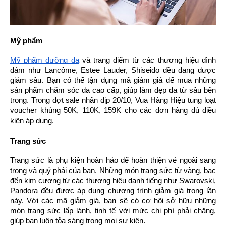
Mỹ phẩm
Mỹ phẩm dưỡng da
 và trang điểm từ các thương hiệu đình 
đám như Lancôme, Estee Lauder, Shiseido đều đang được 
giảm sâu. Bạn có thể tận dụng mã giảm giá để mua những 
sản phẩm chăm sóc da cao cấp, giúp làm đẹp da từ sâu bên 
trong. Trong đợt sale nhân dịp 20/10, Vua Hàng Hiệu tung loạt 
voucher khủng 50K, 110K, 159K cho các đơn hàng đủ điều 
kiện áp dụng. 
Trang sức
Trang sức là phụ kiện hoàn hảo để hoàn thiện vẻ ngoài sang 
trọng và quý phái của bạn. Những món trang sức từ vàng, bạc 
đến kim cương từ các thương hiệu danh tiếng như Swarovski, 
Pandora đều được áp dụng chương trình giảm giá trong lần 
này. Với các mã giảm giá, bạn sẽ có cơ hội sở hữu những 
món trang sức lấp lánh, tinh tế với mức chi phí phải chăng, 
giúp bạn luôn tỏa sáng trong mọi sự kiện.