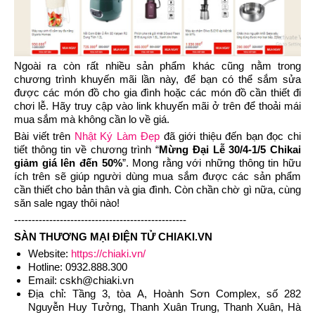
Ngoài ra còn rất nhiều sản phẩm khác cũng nằm trong
chương trình khuyến mãi lần này, để bạn có thể sắm sửa
được các món đồ cho gia đình hoặc các món đồ cần thiết đi
chơi lễ. Hãy truy cập vào link khuyến mãi ở trên để thoải mái
mua sắm mà không cần lo về giá.
Bài viết trên
Nhật Ký Làm Đẹp
đã giới thiệu đến bạn đọc chi
tiết thông tin về chương trình “
Mừng Đại Lễ 30/4-1/5 Chikai
giảm giá lên đến 50%
”. Mong rằng với những thông tin hữu
ích trên sẽ giúp người dùng mua sắm được các sản phẩm
cần thiết cho bản thân và gia đình. Còn chần chờ gì nữa, cùng
săn sale ngay thôi nào!
-------------------------------------------------
SÀN THƯƠNG MẠI ĐIỆN TỬ CHIAKI.VN
Website:
https://chiaki.vn/
Hotline: 0932.888.300
Email:
cskh@chiaki.vn
Địa chỉ: Tầng 3, tòa A, Hoành Sơn Complex, số 282
Nguyễn Huy Tưởng, Thanh Xuân Trung, Thanh Xuân, Hà