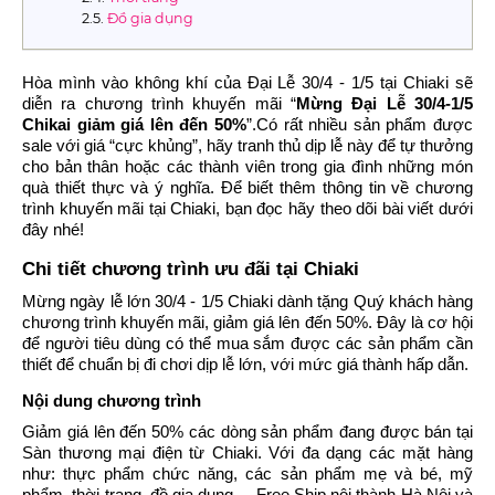
Đồ gia dụng
Hòa mình vào không khí của Đại Lễ 30/4 - 1/5 tại Chiaki sẽ
diễn ra chương trình khuyến mãi “
Mừng Đại Lễ 30/4-1/5
Chikai giảm giá lên đến 50%
”.Có rất nhiều sản phẩm được
sale với giá “cực khủng”, hãy tranh thủ dịp lễ này để tự thưởng
cho bản thân hoặc các thành viên trong gia đình những món
quà thiết thực và ý nghĩa. Để biết thêm thông tin về chương
trình khuyến mãi tại Chiaki, bạn đọc hãy theo dõi bài viết dưới
đây nhé!
Chi tiết chương trình ưu đãi tại Chiaki
Mừng ngày lễ lớn 30/4 - 1/5 Chiaki dành tặng Quý khách hàng
chương trình khuyến mãi, giảm giá lên đến 50%. Đây là cơ hội
để người tiêu dùng có thể mua sắm được các sản phẩm cần
thiết để chuẩn bị đi chơi dịp lễ lớn, với mức giá thành hấp dẫn.
Nội dung chương trình
Giảm giá lên đến 50% các dòng sản phẩm đang được bán tại
Sàn thương mại điện từ Chiaki. Với đa dạng các mặt hàng
như: thực phẩm chức năng, các sản phẩm mẹ và bé, mỹ
phẩm, thời trang, đồ gia dụng,... Free Ship nội thành Hà Nội và