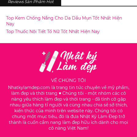
Reviews Sản Phẩm Hot
Top Kem Chống Nắng Cho Da Dầu Mụn Tốt Nhất Hiện
Nay
Top Thuốc Nội Tiết Tố Nữ Tốt Nhất Hiện Nay
VỀ CHÚNG TÔI
Nhatkylamdep.com là trang tin tức chuyên về mỹ phẩm,
làm đẹp và thời trang ♥️ Chúng tôi - một nhóm các cô
nàng yêu thích làm đẹp và thời trang - đã tình cờ gặp
nhau giữa hàng tỉ người và cùng nhau chia sẻ sở thích,
kiến thức của mình trên website này. Chúng tôi có
chung một mục tiêu, đó là đưa Nhật Ký Làm Đẹp trở
thành là cuốn cẩm nang làm đẹp hữu ích dành cho mọi
cô nàng Việt Nam!