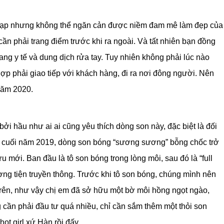
c tạp nhưng không thể ngăn cản được niềm đam mê làm đẹp của
cần phải trang điểm trước khi ra ngoài. Và tất nhiên bạn đồng
ang y tế và dung dịch rửa tay. Tuy nhiên không phải lúc nào
ợp phải giao tiếp với khách hàng, đi ra nơi đông người. Nên
năm 2020.
 bởi hầu như ai ai cũng yêu thích dòng son này, đặc biệt là đối
ên cuối năm 2019, dòng son bóng “sương sương” bỗng chốc trở
ưu mới. Ban đầu là tô son bóng trong lòng môi, sau đó là “full
ơng tiện truyền thông. Trước khi tô son bóng, chúng mình nên
trên, như vậy chị em đã sở hữu một bờ môi hồng ngọt ngào,
g cần phải đầu tư quá nhiều, chỉ cần sắm thêm một thỏi son
ot girl xứ Hàn rồi đấy.