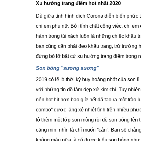
Xu hướng trang điểm hot nhất 2020
Dù giữa tình hình dịch Corona diễn biến phứ
chị em phụ nữ. Bởi tính chất công việc, chị em 
hành trong túi xách luôn là những chiếc khẩu tr
bạn cũng cần phải đeo khẩu trang, trừ trường h
đừng bỏ lỡ bất cứ xu hướng trang điểm trong 
Son bóng “sương sương”
2019 có lẽ là thời kỳ huy hoàng nhất của son lì
với những tín đồ làm đẹp xứ kim chi. Tuy nhi
nên hot hit hơn bao giờ hết đã tạo ra một trào l
combo” được lăng xê nhiệt tình trên nhiều phư
tô thêm một lớp son mỏng rồi đè son bóng lên 
căng mịn, nhìn là chỉ muốn “cắn”. Bạn sẽ chẳn
không màu nữa là có được kiểu son bóng như h