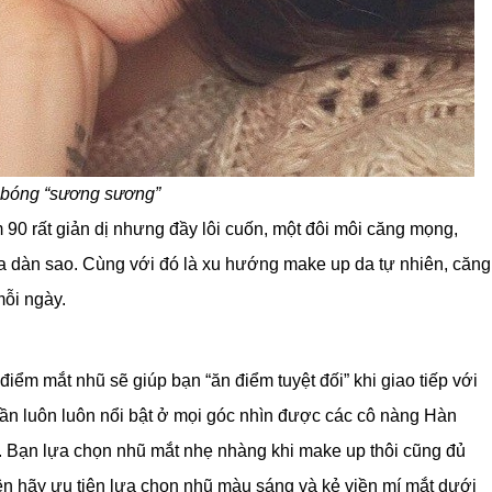
bóng “sương sương”
0 rất giản dị nhưng đầy lôi cuốn, một đôi môi căng mọng,
ủa dàn sao. Cùng với đó là xu hướng make up da tự nhiên, căng
mỗi ngày.
điểm mắt nhũ sẽ giúp bạn “ăn điểm tuyệt đối” khi giao tiếp với
hần luôn luôn nổi bật ở mọi góc nhìn được các cô nàng Hàn
. Bạn lựa chọn nhũ mắt nhẹ nhàng khi make up thôi cũng đủ
ên hãy ưu tiên lựa chọn nhũ màu sáng và kẻ viền mí mắt dưới