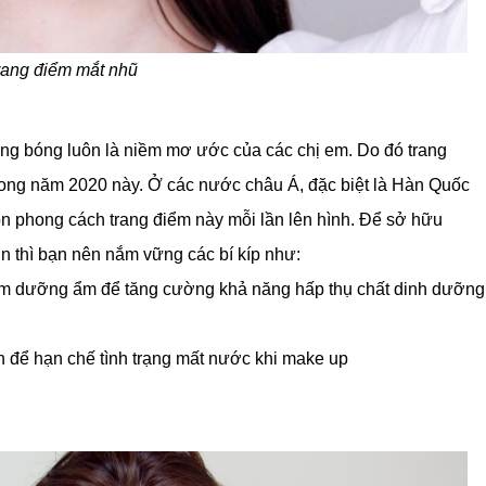
rang điểm mắt nhũ
ăng bóng luôn là niềm mơ ước của các chị em. Do đó trang
trong năm 2020 này. Ở các nước châu Á, đặc biệt là Hàn Quốc
ọn phong cách trang điểm này mỗi lần lên hình. Để sở hữu
 thì bạn nên nắm vững các bí kíp như:
kem dưỡng ẩm để tăng cường khả năng hấp thụ chất dinh dưỡng
 để hạn chế tình trạng mất nước khi make up