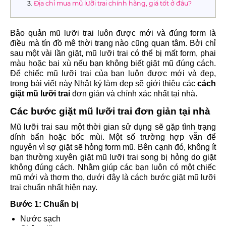
Địa chỉ mua mũ lưỡi trai chính hãng, giá tốt ở đâu?
Bảo quản mũ lưỡi trai luôn được mới và đúng form là
điều mà tín đồ mê thời trang nào cũng quan tâm. Bởi chỉ
sau một vài lần giặt, mũ lưỡi trai có thể bị mất form, phai
màu hoặc bai xù nếu bạn không biết giặt mũ đúng cách.
Để chiếc mũ lưỡi trai của bạn luôn được mới và đẹp,
trong bài viết này Nhật ký làm đẹp sẽ giới thiệu các
cách
giặt mũ lưỡi trai
đơn giản và chính xác nhất tại nhà.
Các bước giặt mũ lưỡi trai đơn giản tại nhà
Mũ lưỡi trai sau một thời gian sử dụng sẽ gặp tình trạng
dính bẩn hoặc bốc mùi. Một số trường hợp vẫn để
nguyên vì sợ giặt sẽ hỏng form mũ. Bên cạnh đó, không ít
bạn thường xuyên giặt mũ lưỡi trai song bị hỏng do giặt
không đúng cách. Nhằm giúp các bạn luôn có một chiếc
mũ mới và thơm tho, dưới đây là cách bước giặt mũ lưỡi
trai chuẩn nhất hiện nay.
Bước 1: Chuẩn bị
Nước sạch