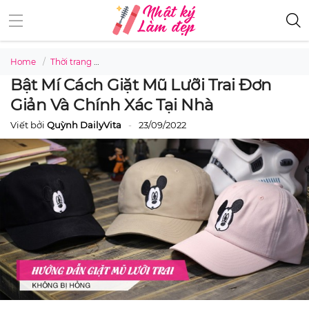
Home
Thời trang
Bật mí cách giặt mũ lưỡi trai đơn giản và chính xá
Bật Mí Cách Giặt Mũ Lưỡi Trai Đơn
Giản Và Chính Xác Tại Nhà
Viết bởi
Quỳnh DailyVita
23/09/2022