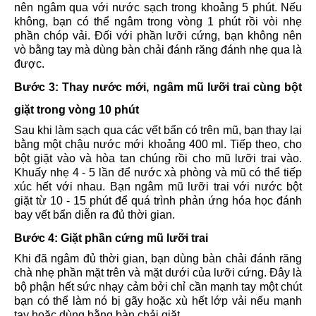
nên ngâm qua với nước sạch trong khoảng 5 phút. Nếu
không, bạn có thể ngâm trong vòng 1 phút rồi vòi nhẹ
phần chóp vải. Đối với phần lưỡi cứng, bạn không nên
vò bằng tay mà dùng bàn chải đánh răng đánh nhẹ qua là
được.
Bước 3: Thay nước mới, ngâm mũ lưỡi trai cùng bột
giặt trong vòng 10 phút
Sau khi làm sạch qua các vết bẩn có trên mũ, bạn thay lại
bằng một chậu nước mới khoảng 400 ml. Tiếp theo, cho
bột giặt vào và hòa tan chúng rồi cho mũ lưỡi trai vào.
Khuấy nhẹ 4 - 5 lần để nước xà phòng và mũ có thể tiếp
xúc hết với nhau. Bạn ngâm mũ lưỡi trai với nước bột
giặt từ 10 - 15 phút để quá trình phản ứng hóa học đánh
bay vết bẩn diễn ra đủ thời gian.
Bước 4: Giặt phần cứng mũ lưỡi trai
Khi đã ngâm đủ thời gian, bạn dùng bàn chải đánh răng
chà nhẹ phần mặt trên và mặt dưới của lưỡi cứng. Đây là
bộ phận hết sức nhạy cảm bởi chỉ cần mạnh tay một chút
bạn có thể làm nó bị gãy hoặc xù hết lớp vải nếu mạnh
tay hoặc dùng bằng bàn chải giặt.