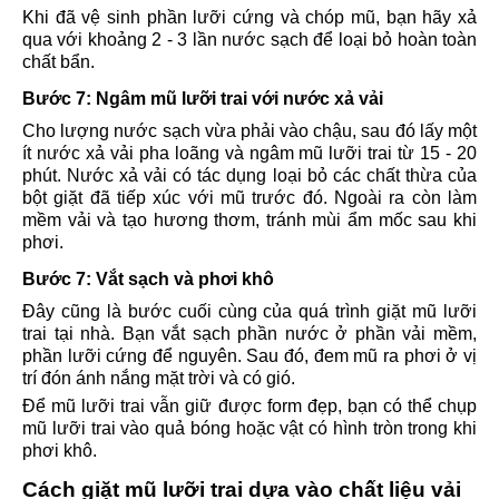
Khi đã vệ sinh phần lưỡi cứng và chóp mũ, bạn hãy xả
qua với khoảng 2 - 3 lần nước sạch để loại bỏ hoàn toàn
chất bẩn.
Bước 7: Ngâm mũ lưỡi trai với nước xả vải
Cho lượng nước sạch vừa phải vào chậu, sau đó lấy một
ít nước xả vải pha loãng và ngâm mũ lưỡi trai từ 15 - 20
phút. Nước xả vải có tác dụng loại bỏ các chất thừa của
bột giặt đã tiếp xúc với mũ trước đó. Ngoài ra còn làm
mềm vải và tạo hương thơm, tránh mùi ẩm mốc sau khi
phơi.
Bước 7: Vắt sạch và phơi khô
Đây cũng là bước cuối cùng của quá trình giặt mũ lưỡi
trai tại nhà. Bạn vắt sạch phần nước ở phần vải mềm,
phần lưỡi cứng để nguyên. Sau đó, đem mũ ra phơi ở vị
trí đón ánh nắng mặt trời và có gió.
Để mũ lưỡi trai vẫn giữ được form đẹp, bạn có thể chụp
mũ lưỡi trai vào quả bóng hoặc vật có hình tròn trong khi
phơi khô.
Cách giặt mũ lưỡi trai dựa vào chất liệu vải